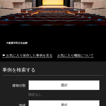
大船渡市民文化会館
❤ お気に入り保存した事例を見る
お気に入り機能について
事例を検索する
選択
建物分類
指定なし
選択
地域