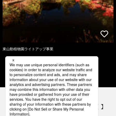
東山動植物園ライトアップ事業
1
2
3
4
5
パナソニックの電気設備 SNSアカウント