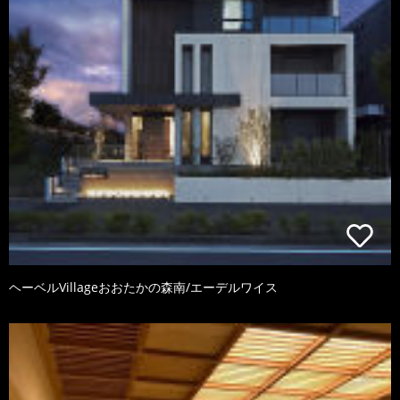
ヘーベルVillageおおたかの森南/エーデルワイス