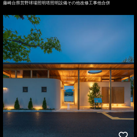
藤崎台県営野球場照明塔照明設備その他改修工事他合併