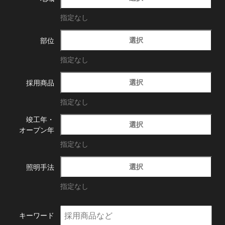
指定なし
選択
部位
指定なし
選択
採用商品
指定なし
竣工年・
選択
オープン年
指定なし
選択
照明手法
指定なし
キーワード