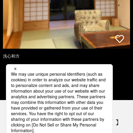
洗心和方
1
2
3
4
5
パナソニックの電気設備 SNSアカウント