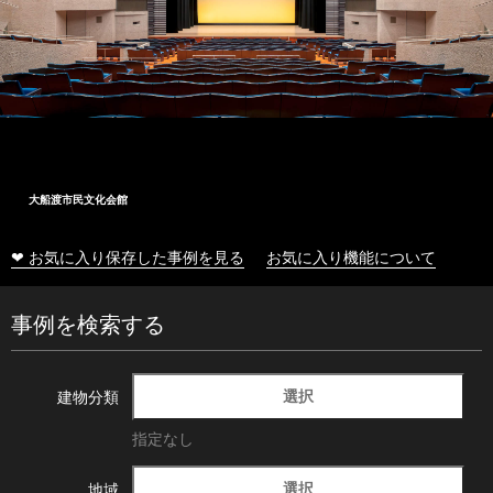
大船渡市民文化会館
❤ お気に入り保存した事例を見る
お気に入り機能について
事例を検索する
選択
建物分類
指定なし
選択
地域