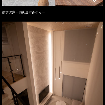
紡ぎの家ー四街道市みそらー