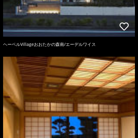
ヘーベルVillageおおたかの森南/エーデルワイス