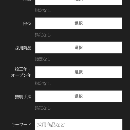
指定なし
選択
部位
指定なし
選択
採用商品
指定なし
竣工年・
選択
オープン年
指定なし
選択
照明手法
指定なし
キーワード