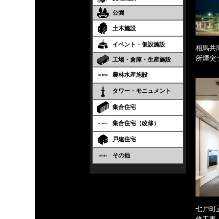
公園
土木施設
イベント・仮設施設
相馬共
所煙突
工場・倉庫・生産施設
農林水産施設
タワー・モニュメント
集合住宅
集合住宅（改修）
戸建住宅
その他
七戸町
修工事