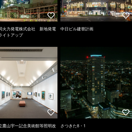
同火力発電株式会社 新地発電
中日ビル建替計画
ライトアップ
立鷹山宇一記念美術館等照明改
さつきた8・1