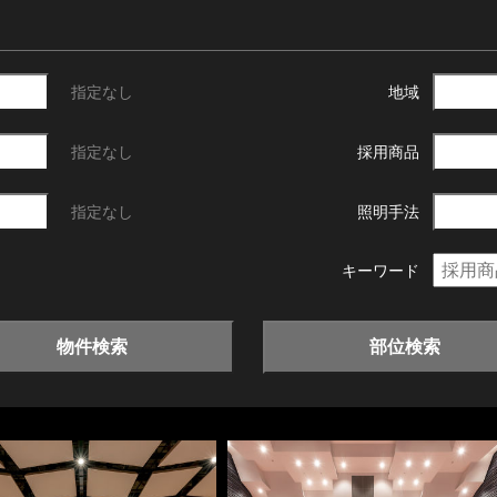
指定なし
地域
指定なし
採用商品
指定なし
照明手法
キーワード
物件検索
部位検索