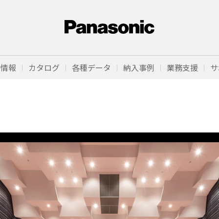
品情報
カタログ
各種データ
納入事例
業務支援
サ