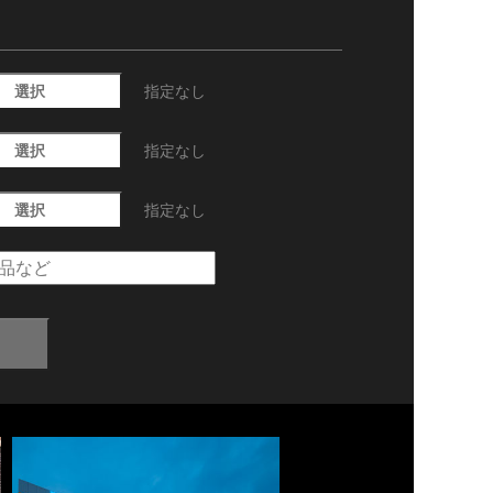
選択
指定なし
選択
指定なし
選択
指定なし