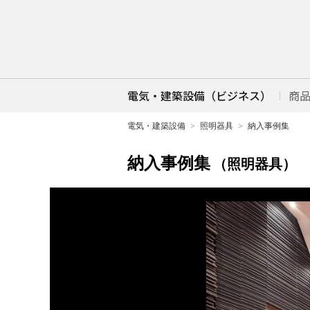
電気・建築設備（ビジネス）
商
電気・建築設備
照明器具
納入事例集
納入事例集
（照明器具）