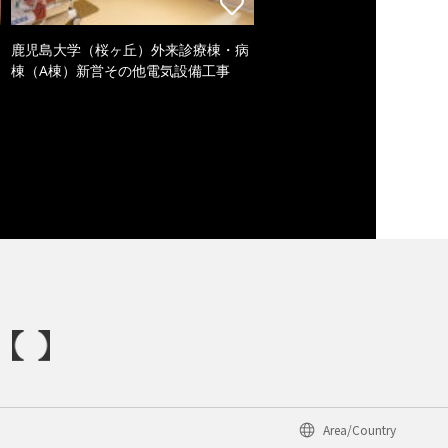
鹿児島大学（桜ヶ丘）外来診療棟・病
棟（A棟）新営その他電気設備工事
Area/Country