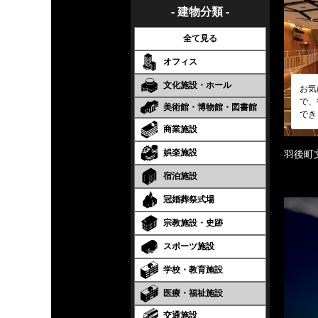
- 建物分類 -
全て見る
オフィス
文化施設・ホール
お気
で、
美術館・博物館・図書館
でき
商業施設
娯楽施設
羽後町
宿泊施設
冠婚葬祭式場
宗教施設・史跡
スポーツ施設
学校・教育施設
医療・福祉施設
交通施設