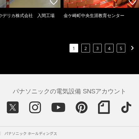
やデリカ株式会社 入間工場
金ケ崎町中央生涯教育センター
1
2
3
4
5
パナソニックの電気設備 SNSアカウント
パナソニック ホールディングス