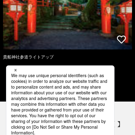
貴船神社参道ライトアップ
1
2
3
4
5
パナソニックの電気設備 SNSアカウント