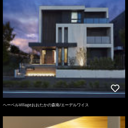
ヘーベルVillageおおたかの森南/エーデルワイス