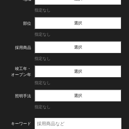
指定なし
選択
部位
指定なし
選択
採用商品
指定なし
竣工年・
選択
オープン年
指定なし
選択
照明手法
指定なし
キーワード