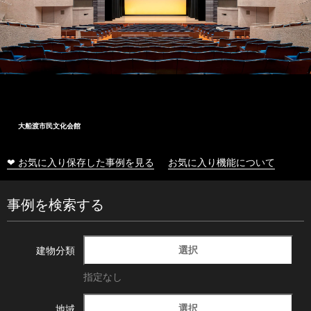
大船渡市民文化会館
❤ お気に入り保存した事例を見る
お気に入り機能について
事例を検索する
選択
建物分類
指定なし
選択
地域