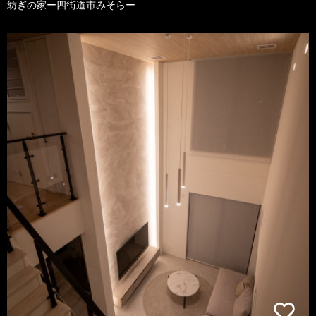
紡ぎの家ー四街道市みそらー