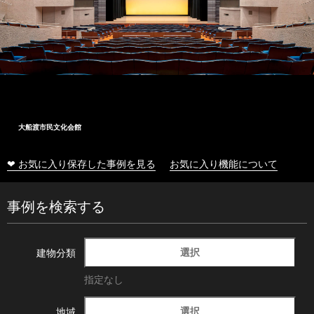
大船渡市民文化会館
❤ お気に入り保存した事例を見る
お気に入り機能について
事例を検索する
選択
建物分類
指定なし
選択
地域