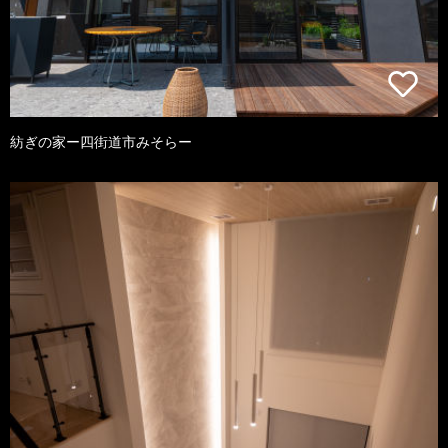
紡ぎの家ー四街道市みそらー