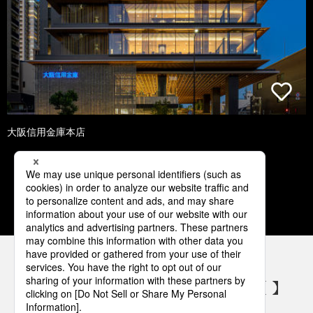
大阪信用金庫本店
1
2
3
4
5
パナソニックの電気設備 SNSアカウント