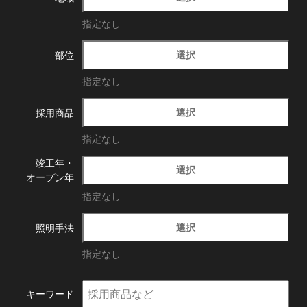
指定なし
選択
部位
指定なし
選択
採用商品
指定なし
竣工年・
選択
オープン年
指定なし
選択
照明手法
指定なし
キーワード