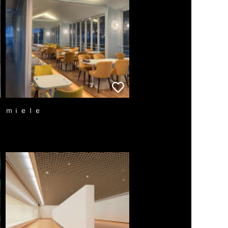
ｍｉｅｌｅ