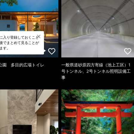
に入り登録しておくこと
後でまとめて見ることが
ます。
公園 多目的広場トイレ
一般県道砂原四方寄線（池上工区）1
号トンネル、2号トンネル照明設備工
事