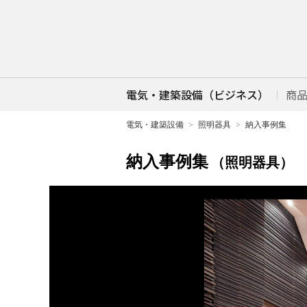
電気・建築設備（ビジネス）
商
電気・建築設備
照明器具
納入事例集
納入事例集
（照明器具）