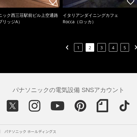
ニック西三荘駅前ビル上空通路
イタリアンダイニングカフェ
ブリッジA）
Rocca（ロッカ）
1
2
3
4
5
パナソニックの電気設備 SNSアカウント
パナソニック ホールディングス