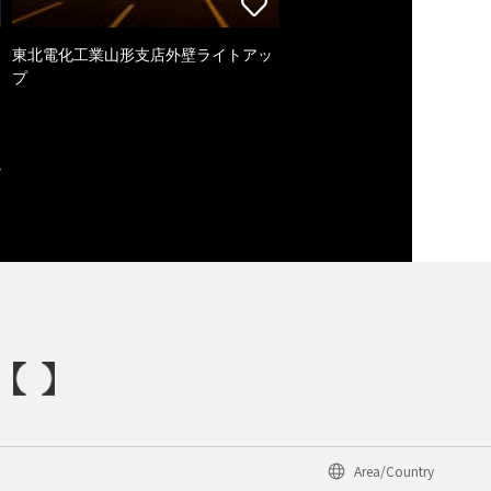
東北電化工業山形支店外壁ライトアッ
プ
Area/Country