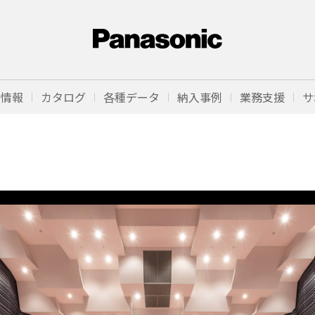
品情報
カタログ
各種データ
納入事例
業務支援
サ