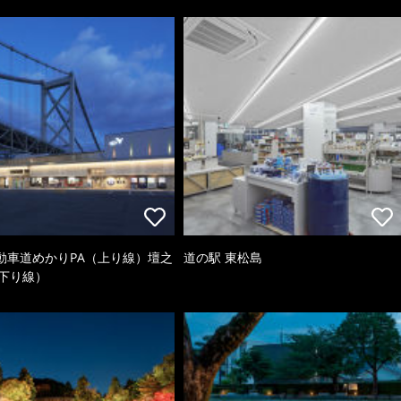
動車道めかりPA（上り線）壇之
道の駅 東松島
（下り線）