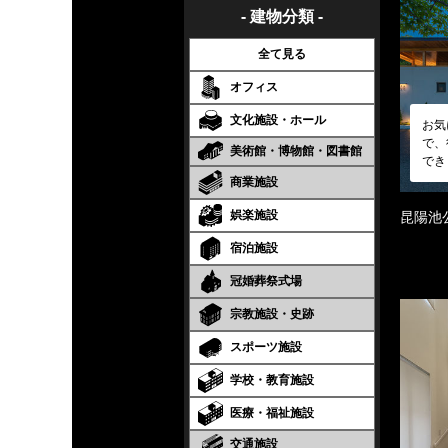
- 建物分類 -
全て見る
オフィス
文化施設・ホール
お気
で、
美術館・博物館・図書館
でき
商業施設
娯楽施設
昆陽池
宿泊施設
冠婚葬祭式場
宗教施設・史跡
スポーツ施設
学校・教育施設
医療・福祉施設
交通施設