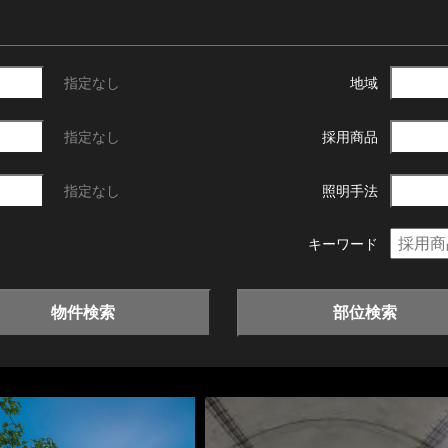
指定なし
地域
指定なし
採用商品
指定なし
照明手法
キーワード
物件検索
部位検索