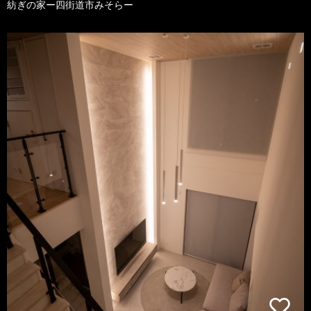
紡ぎの家ー四街道市みそらー