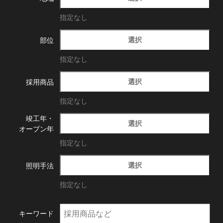
指定なし
選択
部位
指定なし
選択
採用商品
指定なし
竣工年・
選択
オープン年
指定なし
選択
照明手法
指定なし
キーワード