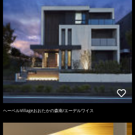
ヘーベルVillageおおたかの森南/エーデルワイス