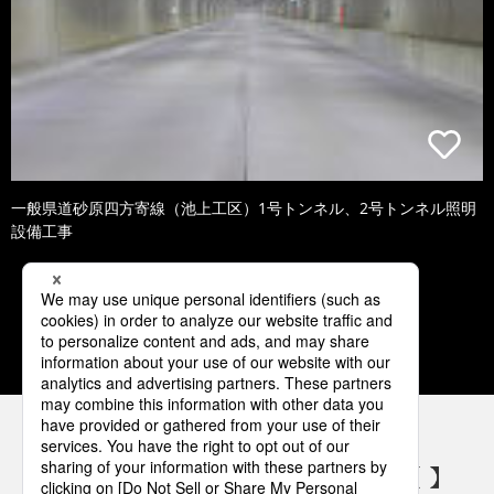
一般県道砂原四方寄線（池上工区）1号トンネル、2号トンネル照明
設備工事
1
2
3
4
5
パナソニックの電気設備 SNSアカウント