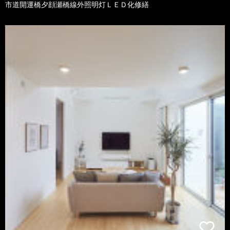
市道開運橋夕顔瀬橋線外照明灯ＬＥＤ化修繕