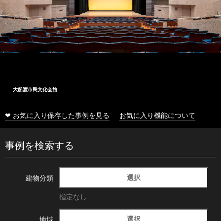
大船渡市民文化会館
❤ お気に入り保存した事例を見る
お気に入り機能について
事例を検索する
選択
建物分類
指定なし
選択
地域