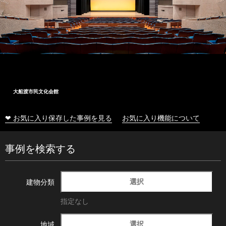
大船渡市民文化会館
❤ お気に入り保存した事例を見る
お気に入り機能について
事例を検索する
選択
建物分類
指定なし
選択
地域