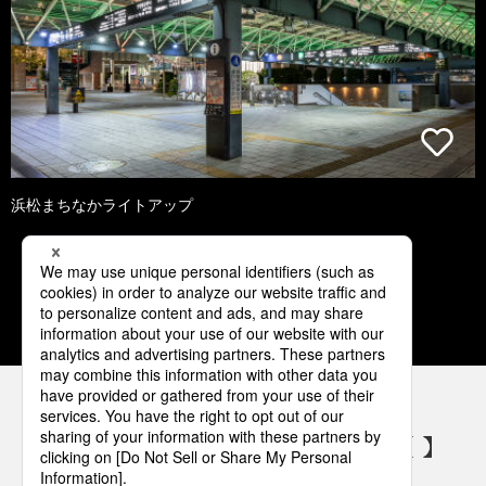
浜松まちなかライトアップ
1
2
3
4
5
パナソニックの電気設備 SNSアカウント