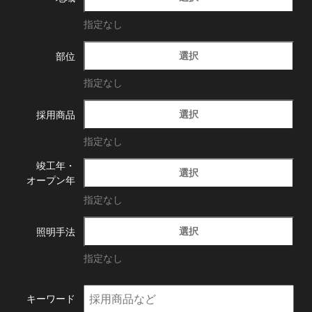
指定なし
選択
部位
指定なし
選択
採用商品
指定なし
竣工年・
選択
オープン年
指定なし
選択
照明手法
指定なし
キーワード