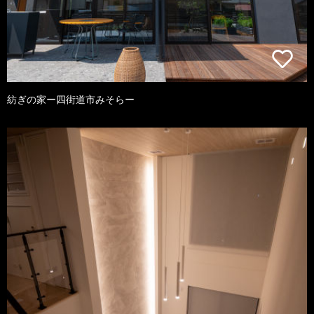
紡ぎの家ー四街道市みそらー