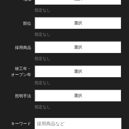
指定なし
選択
部位
指定なし
選択
採用商品
指定なし
竣工年・
選択
オープン年
指定なし
選択
照明手法
指定なし
キーワード