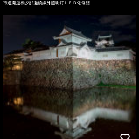
市道開運橋夕顔瀬橋線外照明灯ＬＥＤ化修繕