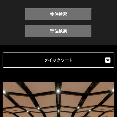
物件検索
部位検索
クイックソート