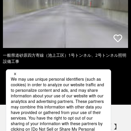
一般県道砂原四方寄線（池上工区）1号トンネル、2号トンネル照明
設備工事
1
2
3
4
5
パナソニックの電気設備 SNSアカウント