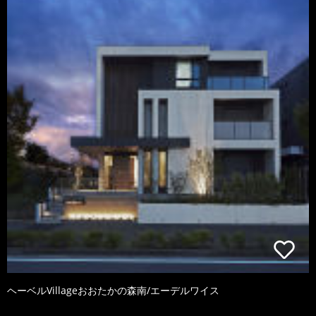
ヘーベルVillageおおたかの森南/エーデルワイス