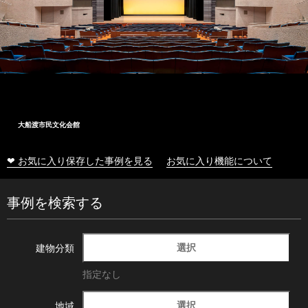
大船渡市民文化会館
❤ お気に入り保存した事例を見る
お気に入り機能について
事例を検索する
選択
建物分類
指定なし
選択
地域