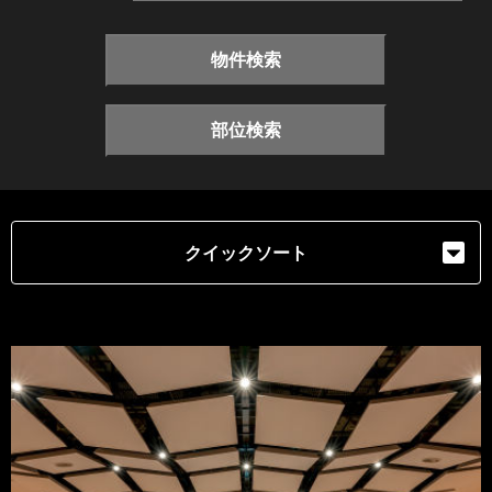
物件検索
部位検索
クイックソート