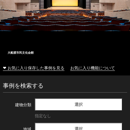
大船渡市民文化会館
❤ お気に入り保存した事例を見る
お気に入り機能について
事例を検索する
選択
建物分類
指定なし
選択
地域