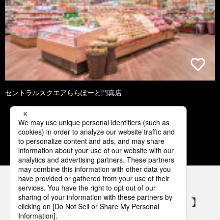
セントラルスクエアららぽーと門真店
1
2
3
4
5
パナソニックの電気設備 SNSアカウント