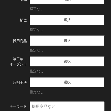
指定なし
選択
部位
指定なし
選択
採用商品
指定なし
竣工年・
選択
オープン年
指定なし
選択
照明手法
指定なし
キーワード