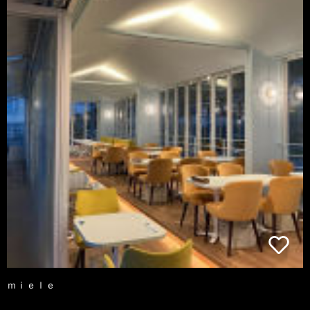
ｍｉｅｌｅ