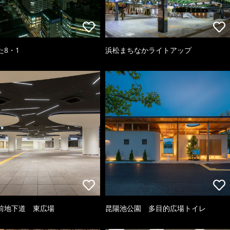
た8・1
浜松まちなかライトアップ
前地下道 東広場
昆陽池公園 多目的広場トイレ