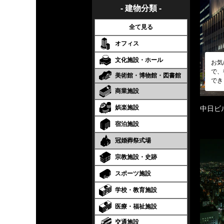
- 建物分類 -
全て見る
オフィス
文化施設・ホール
お気
で、
美術館・博物館・図書館
でき
商業施設
娯楽施設
中日ビ
宿泊施設
冠婚葬祭式場
宗教施設・史跡
スポーツ施設
学校・教育施設
医療・福祉施設
交通施設