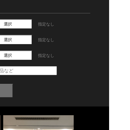
選択
指定なし
選択
指定なし
選択
指定なし