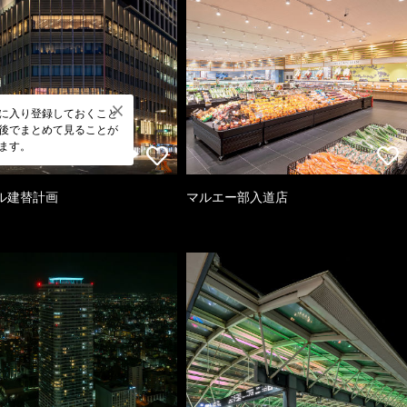
に入り登録しておくこと
後でまとめて見ることが
ます。
ル建替計画
マルエー部入道店