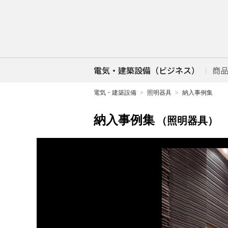
電気・建築設備（ビジネス）
商
電気・建築設備
照明器具
納入事例集
納入事例集
（照明器具）