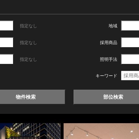
指定なし
地域
指定なし
採用商品
指定なし
照明手法
キーワード
物件検索
部位検索