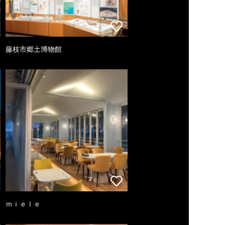
藤枝市郷土博物館
ｍｉｅｌｅ