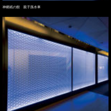
神郷紙の館 親子孫水車