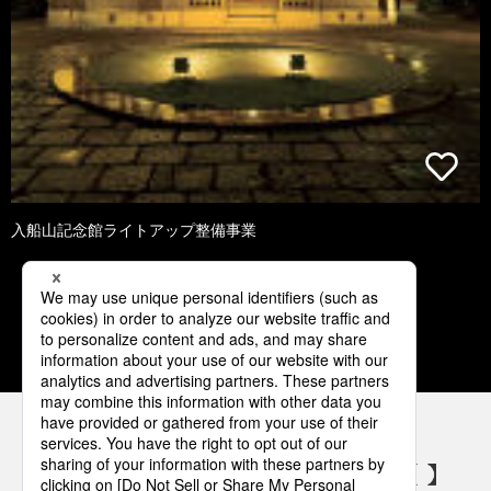
入船山記念館ライトアップ整備事業
3
4
5
6
7
パナソニックの電気設備 SNSアカウント