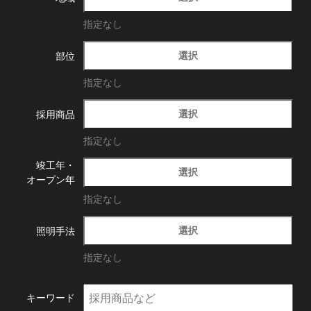
指定なし
選択
部位
指定なし
選択
採用商品
指定なし
竣工年・
選択
オープン年
指定なし
選択
照明手法
指定なし
キーワード