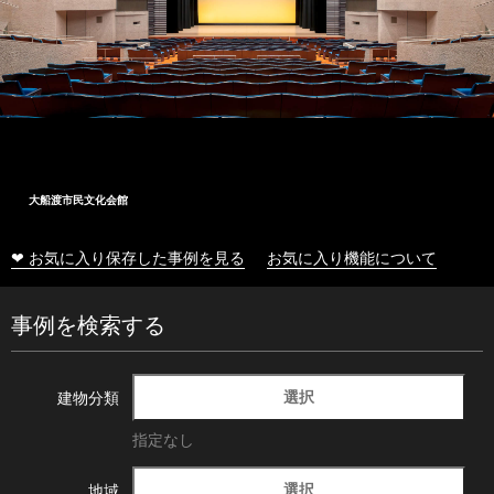
大船渡市民文化会館
❤ お気に入り保存した事例を見る
お気に入り機能について
事例を検索する
選択
建物分類
指定なし
選択
地域