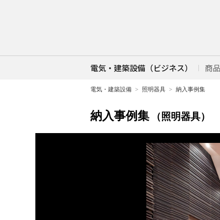
電気・建築設備（ビジネス）
商
電気・建築設備
照明器具
納入事例集
納入事例集
（照明器具）