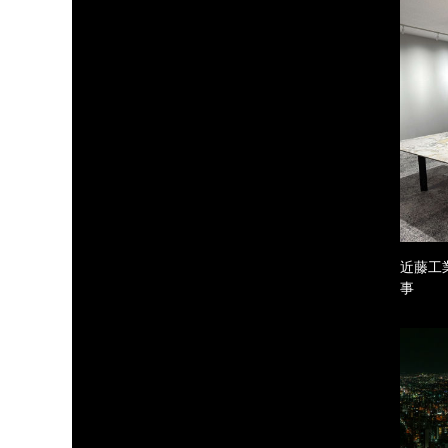
近藤工
事