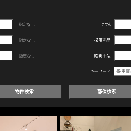
指定なし
地域
指定なし
採用商品
指定なし
照明手法
キーワード
物件検索
部位検索