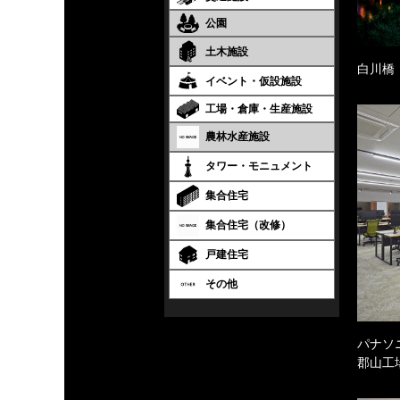
公園
土木施設
白川橋
イベント・仮設施設
工場・倉庫・生産施設
農林水産施設
タワー・モニュメント
集合住宅
集合住宅（改修）
戸建住宅
その他
パナソ
郡山工