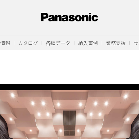
品情報
カタログ
各種データ
納入事例
業務支援
サ