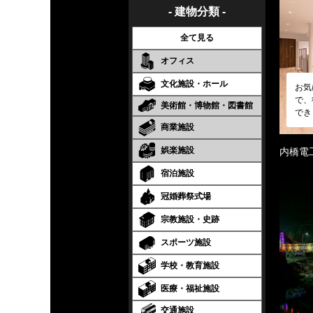
- 建物分類 -
全て見る
オフィス
文化施設・ホール
お気
で、
美術館・博物館・図書館
でき
商業施設
娯楽施設
内橋電
宿泊施設
冠婚葬祭式場
宗教施設・史跡
スポーツ施設
学校・教育施設
医療・福祉施設
交通施設