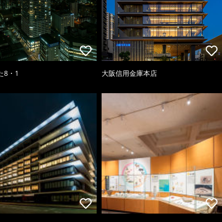
た8・1
大阪信用金庫本店