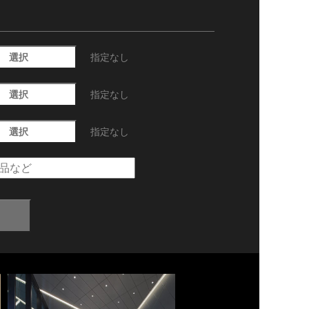
選択
指定なし
選択
指定なし
選択
指定なし