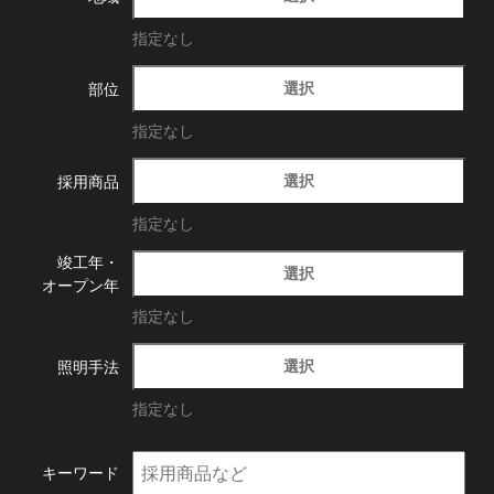
指定なし
選択
部位
指定なし
選択
採用商品
指定なし
竣工年・
選択
オープン年
指定なし
選択
照明手法
指定なし
キーワード