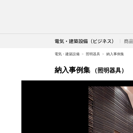
電気・建築設備（ビジネス）
商
電気・建築設備
照明器具
納入事例集
納入事例集
（照明器具）