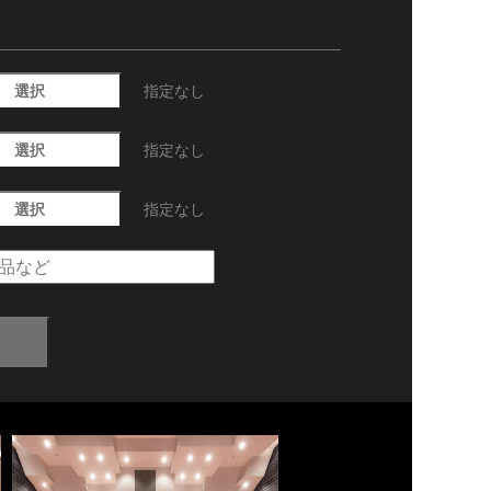
選択
指定なし
選択
指定なし
選択
指定なし