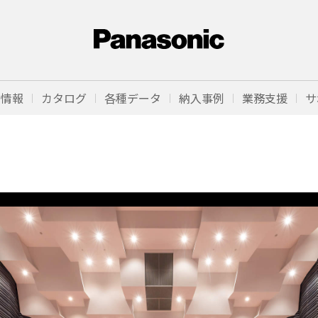
品情報
カタログ
各種データ
納入事例
業務支援
サ