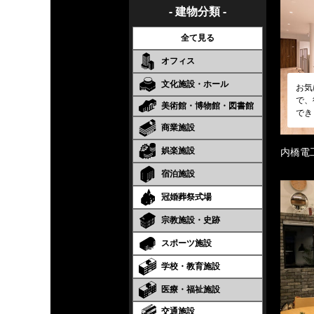
- 建物分類 -
全て見る
オフィス
文化施設・ホール
お気
で、
美術館・博物館・図書館
でき
商業施設
娯楽施設
内橋電
宿泊施設
冠婚葬祭式場
宗教施設・史跡
スポーツ施設
学校・教育施設
医療・福祉施設
交通施設