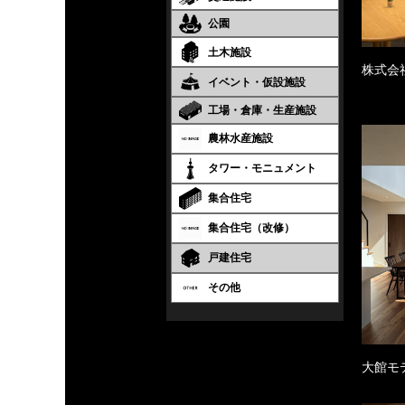
公園
土木施設
株式会
イベント・仮設施設
工場・倉庫・生産施設
農林水産施設
タワー・モニュメント
集合住宅
集合住宅（改修）
戸建住宅
その他
大館モ