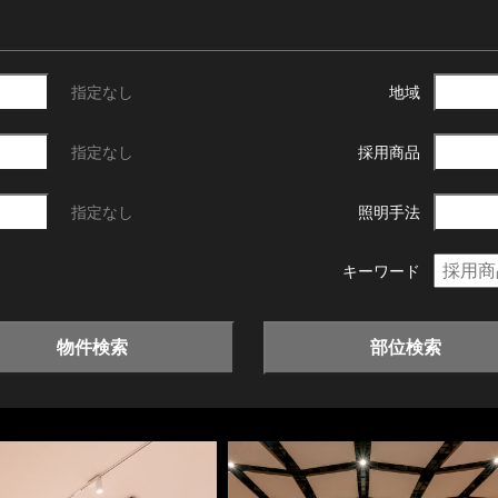
指定なし
地域
指定なし
採用商品
指定なし
照明手法
キーワード
物件検索
部位検索