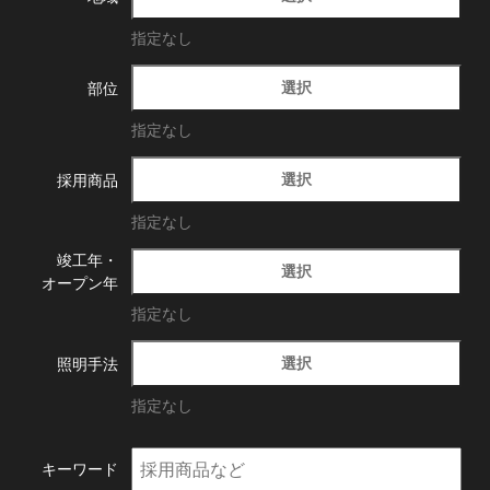
指定なし
選択
部位
指定なし
選択
採用商品
指定なし
竣工年・
選択
オープン年
指定なし
選択
照明手法
指定なし
キーワード