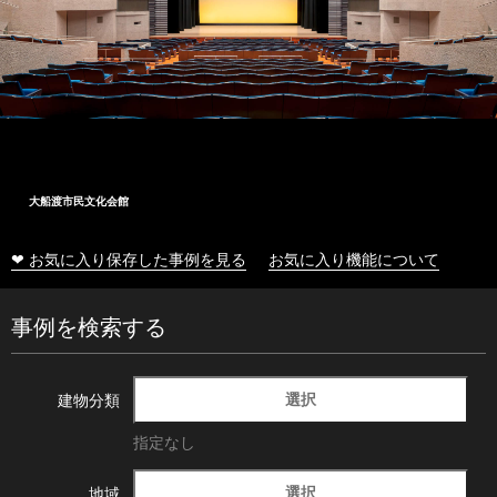
大船渡市民文化会館
❤ お気に入り保存した事例を見る
お気に入り機能について
事例を検索する
選択
建物分類
指定なし
選択
地域