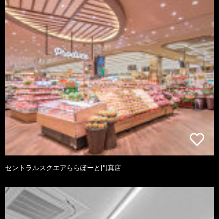
セントラルスクエアららぽーと門真店