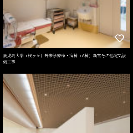
鹿児島大学（桜ヶ丘）外来診療棟・病棟（A棟）新営その他電気設
備工事