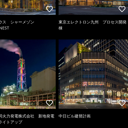
ウス シャーメゾン
東京エレクトロン九州 プロセス開発
NEST
棟
同火力発電株式会社 新地発電
中日ビル建替計画
ライトアップ