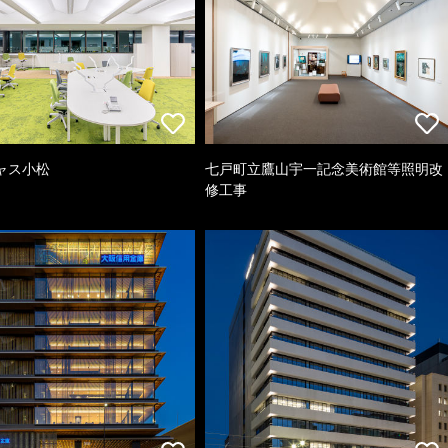
ャス小松
七戸町立鷹山宇一記念美術館等照明改
修工事