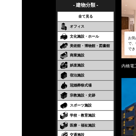
- 建物分類 -
全て見る
オフィス
文化施設・ホール
お気
で、
美術館・博物館・図書館
でき
商業施設
娯楽施設
内橋電
宿泊施設
冠婚葬祭式場
宗教施設・史跡
スポーツ施設
学校・教育施設
医療・福祉施設
交通施設