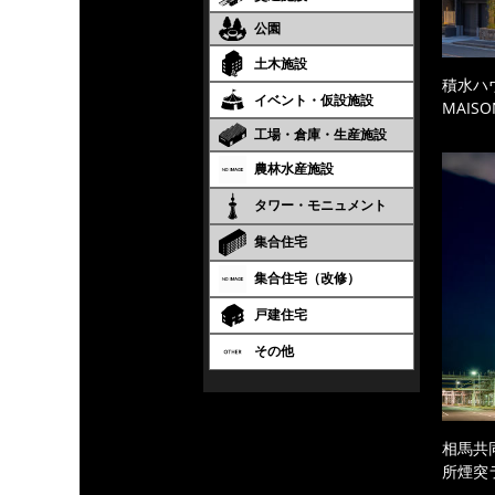
公園
土木施設
積水ハ
イベント・仮設施設
MAISO
工場・倉庫・生産施設
農林水産施設
タワー・モニュメント
集合住宅
集合住宅（改修）
戸建住宅
その他
相馬共
所煙突