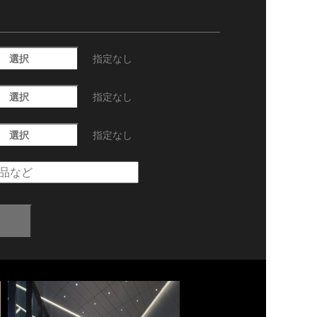
選択
指定なし
選択
指定なし
選択
指定なし