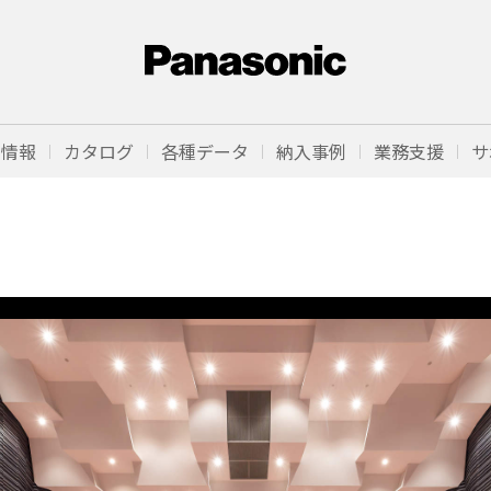
品情報
カタログ
各種データ
納入事例
業務支援
サ