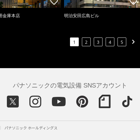
用金庫本店
明治安田広島ビル
1
2
3
4
5
パナソニックの電気設備 SNSアカウント
パナソニック ホールディングス