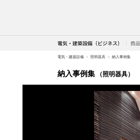
電気・建築設備（ビジネス）
商
電気・建築設備
照明器具
納入事例集
納入事例集
（照明器具）