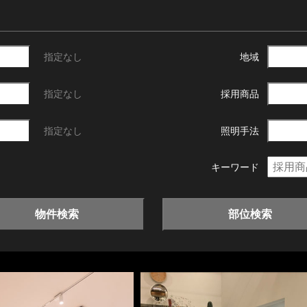
指定なし
地域
指定なし
採用商品
指定なし
照明手法
キーワード
物件検索
部位検索