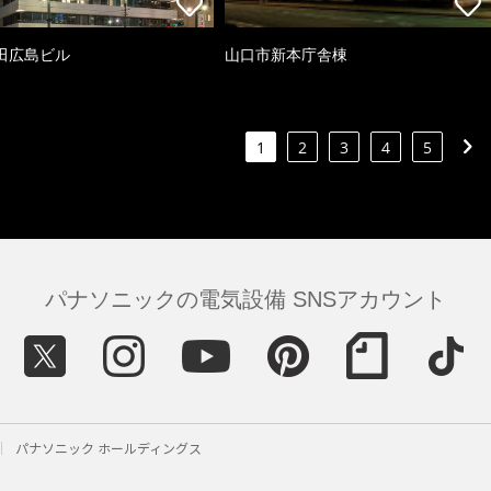
田広島ビル
山口市新本庁舎棟
1
2
3
4
5
パナソニックの電気設備 SNSアカウント
パナソニック ホールディングス