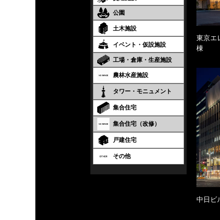
公園
土木施設
東京エ
イベント・仮設施設
棟
工場・倉庫・生産施設
農林水産施設
タワー・モニュメント
集合住宅
集合住宅（改修）
戸建住宅
その他
中日ビ