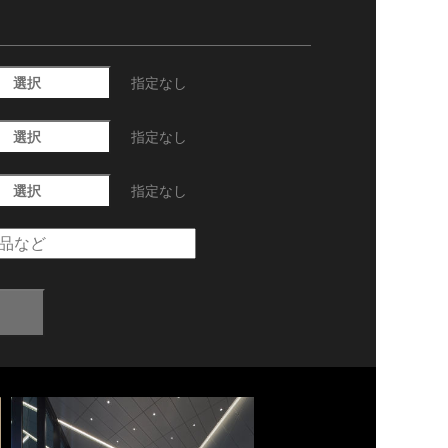
選択
指定なし
選択
指定なし
選択
指定なし