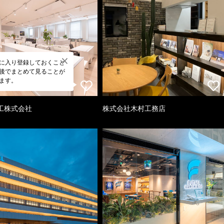
に入り登録しておくこと
後でまとめて見ることが
ます。
工株式会社
株式会社木村工務店