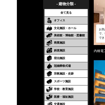
- 建物分類 -
全て見る
オフィス
文化施設・ホール
お気
で、
美術館・博物館・図書館
でき
商業施設
娯楽施設
内橋電
宿泊施設
冠婚葬祭式場
宗教施設・史跡
スポーツ施設
学校・教育施設
医療・福祉施設
交通施設