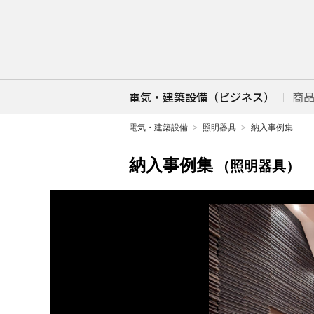
電気・建築設備（ビジネス）
商
電気・建築設備
照明器具
納入事例集
納入事例集
（照明器具）