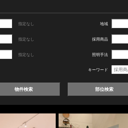
指定なし
地域
指定なし
採用商品
指定なし
照明手法
キーワード
物件検索
部位検索