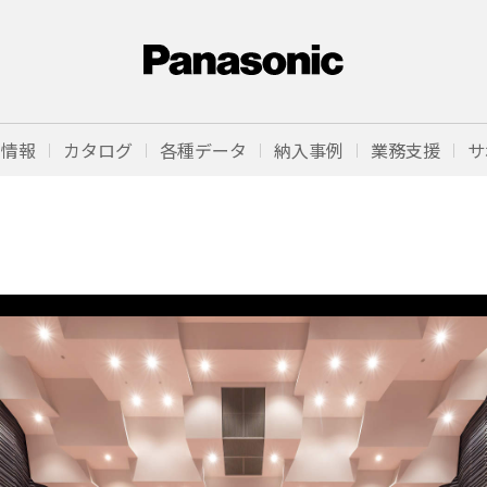
品情報
カタログ
各種データ
納入事例
業務支援
サ