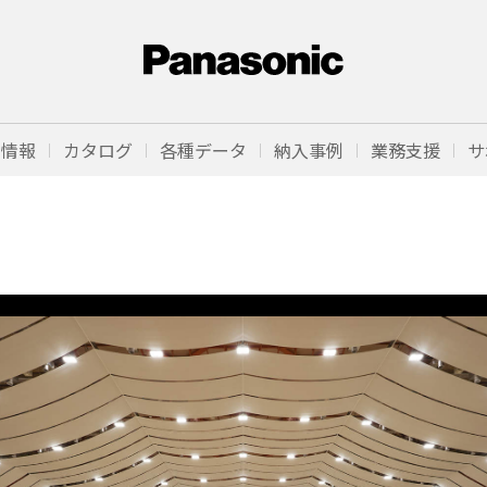
品情報
カタログ
各種データ
納入事例
業務支援
サ