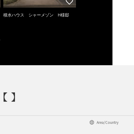
積水ハウス シャーメゾン H様邸
Area/Country