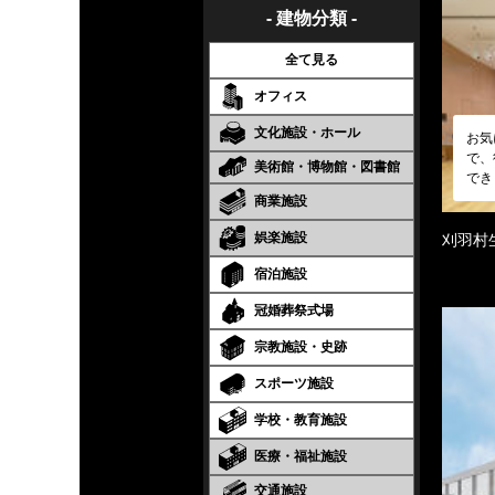
- 建物分類 -
全て見る
オフィス
文化施設・ホール
お気
で、
美術館・博物館・図書館
でき
商業施設
娯楽施設
刈羽村
宿泊施設
冠婚葬祭式場
宗教施設・史跡
スポーツ施設
学校・教育施設
医療・福祉施設
交通施設