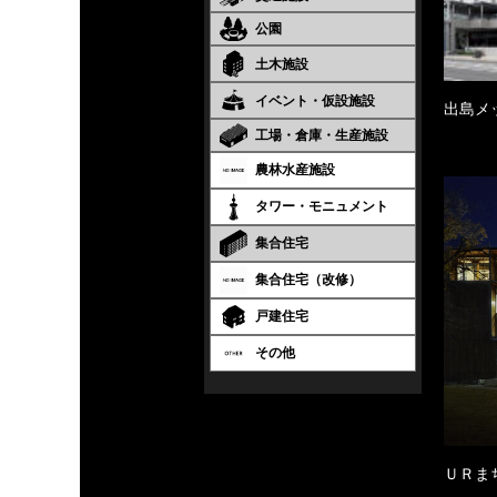
公園
土木施設
イベント・仮設施設
出島メ
工場・倉庫・生産施設
農林水産施設
タワー・モニュメント
集合住宅
集合住宅（改修）
戸建住宅
その他
ＵＲま