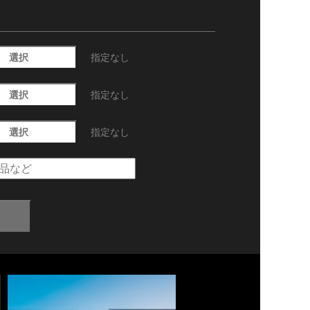
選択
指定なし
選択
指定なし
選択
指定なし