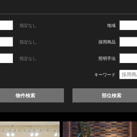
指定なし
地域
指定なし
採用商品
指定なし
照明手法
キーワード
物件検索
部位検索