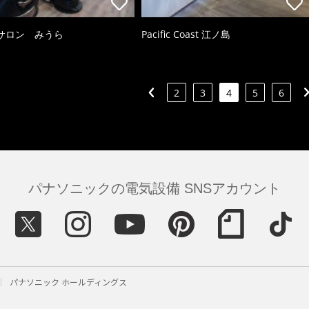
サロン みうら
Pacific Coast 江ノ島
2
3
4
5
6
パナソニックの電気設備 SNSアカウント
パナソニック ホールディングス