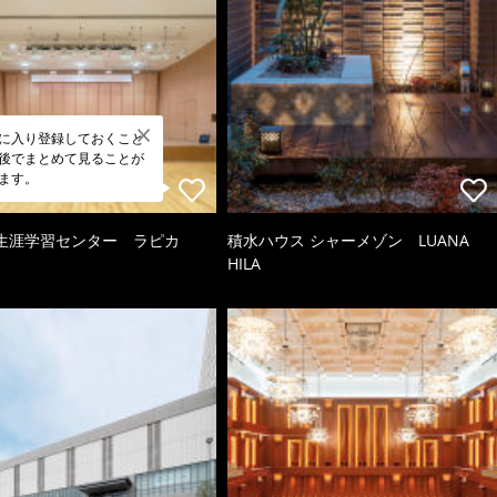
に入り登録しておくこと
後でまとめて見ることが
ます。
生涯学習センター ラピカ
積水ハウス シャーメゾン LUANA
HILA