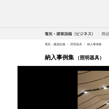
電気・建築設備（ビジネス）
商
電気・建築設備
照明器具
納入事例集
納入事例集
（照明器具）