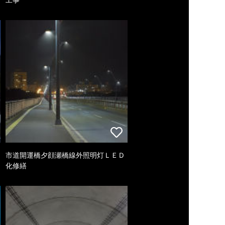
市道開運橋夕顔瀬橋線外照明灯ＬＥＤ
化修繕