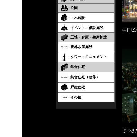
公園
土木施設
イベント・仮設施設
中日ビ
工場・倉庫・生産施設
農林水産施設
タワー・モニュメント
集合住宅
集合住宅（改修）
戸建住宅
その他
さつき