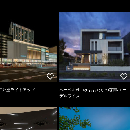
ア外壁ライトアップ
ヘーベルVillageおおたかの森南/エー
デルワイス