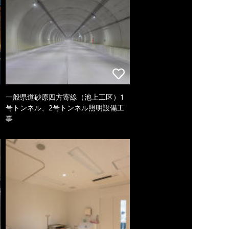
一般県道砂原四方寄線（池上工区）1
号トンネル、2号トンネル照明設備工
事