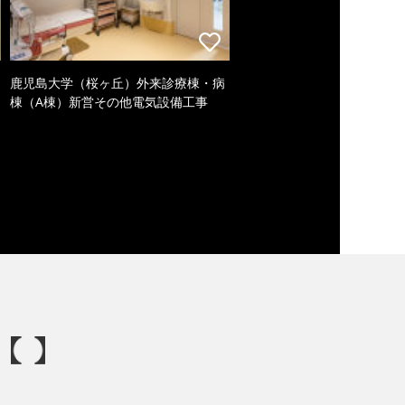
鹿児島大学（桜ヶ丘）外来診療棟・病
棟（A棟）新営その他電気設備工事