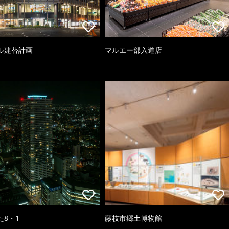
ル建替計画
マルエー部入道店
た8・1
藤枝市郷土博物館