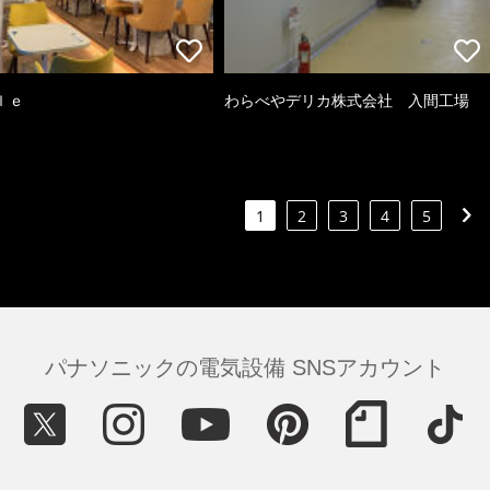
ｌｅ
わらべやデリカ株式会社 入間工場
1
2
3
4
5
パナソニックの電気設備 SNSアカウント