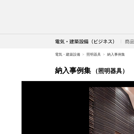
電気・建築設備（ビジネス）
商
電気・建築設備
照明器具
納入事例集
納入事例集
（照明器具）