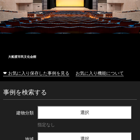
大船渡市民文化会館
❤ お気に入り保存した事例を見る
お気に入り機能について
事例を検索する
選択
建物分類
指定なし
選択
地域