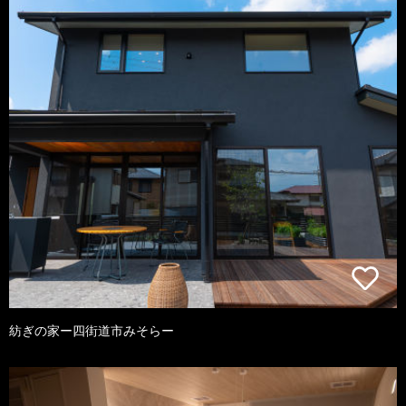
紡ぎの家ー四街道市みそらー