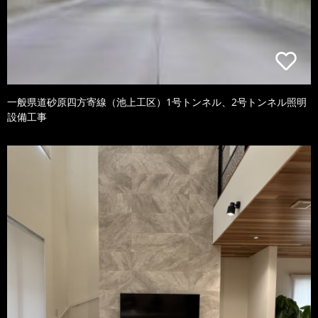
一般県道砂原四方寄線（池上工区）1号トンネル、2号トンネル照明
設備工事