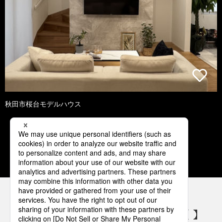
秋田市桜台モデルハウス
1
2
3
4
5
パナソニックの電気設備 SNSアカウント