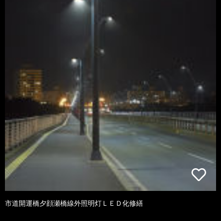
市道開運橋夕顔瀬橋線外照明灯ＬＥＤ化修繕