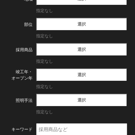
指定なし
選択
部位
指定なし
選択
採用商品
指定なし
竣工年・
選択
オープン年
指定なし
選択
照明手法
指定なし
キーワード