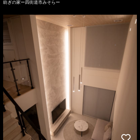
紡ぎの家ー四街道市みそらー