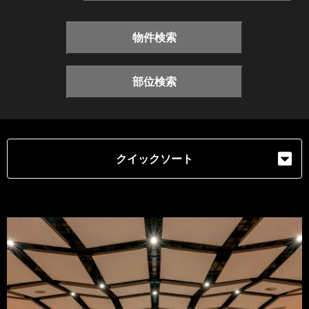
物件検索
部位検索
クイックソート