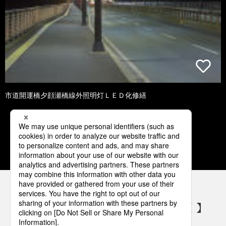
市道開運橋夕顔瀬橋線外照明灯ＬＥＤ化修繕
1
2
3
4
5
パナソニックの電気設備 SNSアカウント