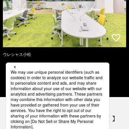
ウレシャス小松
1
2
3
4
5
パナソニックの電気設備 SNSアカウント