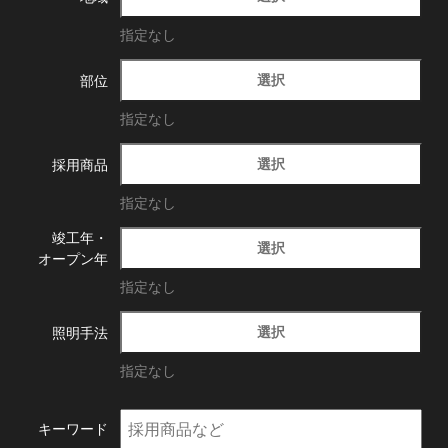
指定なし
選択
部位
指定なし
選択
採用商品
指定なし
竣工年・
選択
オープン年
指定なし
選択
照明手法
指定なし
キーワード