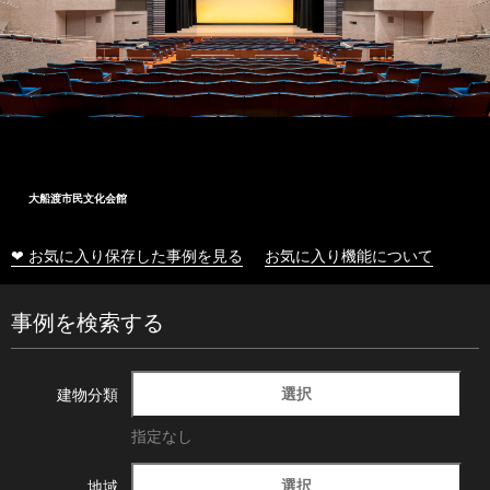
大船渡市民文化会館
❤ お気に入り保存した事例を見る
お気に入り機能について
事例を検索する
選択
建物分類
指定なし
選択
地域