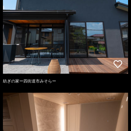
紡ぎの家ー四街道市みそらー