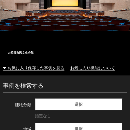
大船渡市民文化会館
❤ お気に入り保存した事例を見る
お気に入り機能について
事例を検索する
選択
建物分類
指定なし
選択
地域