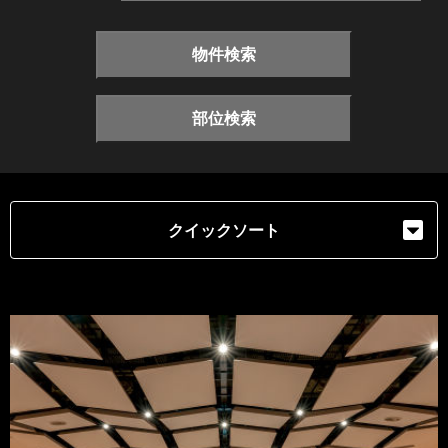
物件検索
部位検索
クイックソート