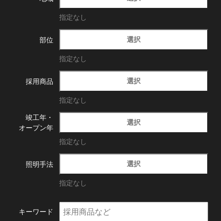
指定なし
選択
部位
指定なし
選択
採用商品
指定なし
竣工年・
選択
オープン年
指定なし
選択
照明手法
指定なし
キーワード