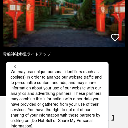
貴船神社参道ライトアップ
1
2
3
4
5
パナソニックの電気設備 SNSアカウント