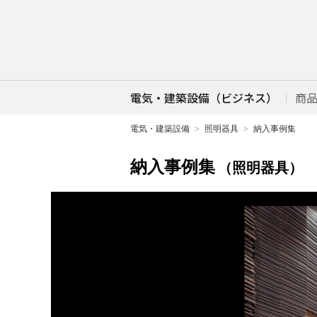
電気・建築設備（ビジネス）
商
電気・建築設備
照明器具
納入事例集
納入事例集
（照明器具）