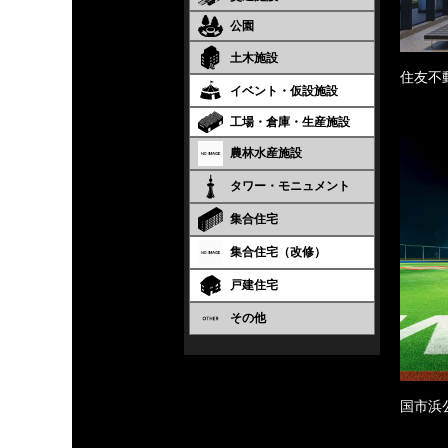
公園
土木施設
住友不
イベント・仮設施設
工場・倉庫・生産施設
農林水産施設
タワー・モニュメント
集合住宅
集合住宅（改修）
戸建住宅
その他
国市浜