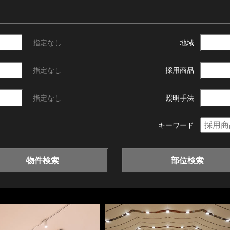
指定なし
地域
指定なし
採用商品
指定なし
照明手法
キーワード
物件検索
部位検索