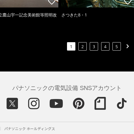
立鷹山宇一記念美術館等照明改
さつきた8・1
1
2
3
4
5
パナソニックの電気設備 SNSアカウント
パナソニック ホールディングス