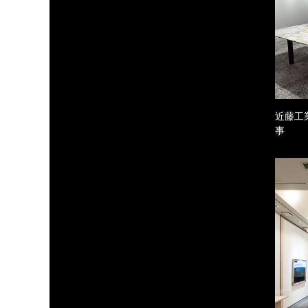
近藤工
事