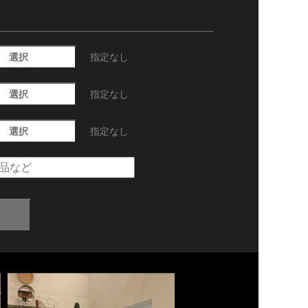
選択
指定なし
選択
指定なし
選択
指定なし