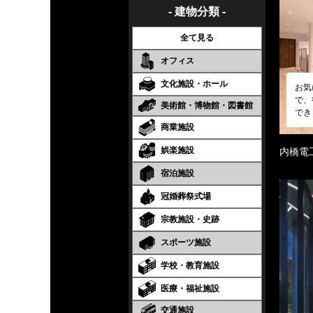
- 建物分類 -
全て見る
オフィス
文化施設・ホール
お気
で、
美術館・博物館・図書館
でき
商業施設
娯楽施設
内橋電
宿泊施設
冠婚葬祭式場
宗教施設・史跡
スポーツ施設
学校・教育施設
医療・福祉施設
交通施設