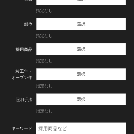
指定なし
選択
部位
指定なし
選択
採用商品
指定なし
竣工年・
選択
オープン年
指定なし
選択
照明手法
指定なし
キーワード