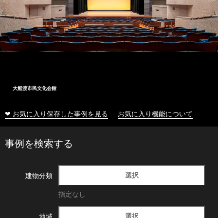
大船渡市民文化会館
❤ お気に入り保存した事例を見る
お気に入り機能について
事例を検索する
選択
建物分類
指定なし
選択
地域