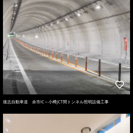
後志自動車道 余市IC～小樽JCT間トンネル照明設備工事