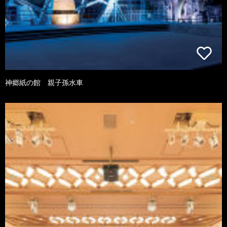
神郷紙の館 親子孫水車