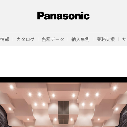
品情報
カタログ
各種データ
納入事例
業務支援
サ