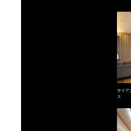
サイア
ス