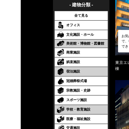
- 建物分類 -
全て見る
オフィス
文化施設・ホール
お気
で、
美術館・博物館・図書館
でき
商業施設
娯楽施設
東京エ
棟
宿泊施設
冠婚葬祭式場
宗教施設・史跡
スポーツ施設
学校・教育施設
医療・福祉施設
交通施設