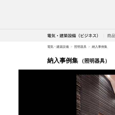
電気・建築設備（ビジネス）
商
電気・建築設備
照明器具
納入事例集
納入事例集
（照明器具）