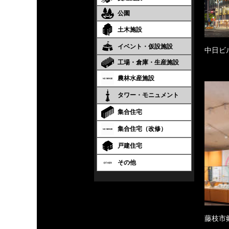
公園
土木施設
イベント・仮設施設
中日ビ
工場・倉庫・生産施設
農林水産施設
タワー・モニュメント
集合住宅
集合住宅（改修）
戸建住宅
その他
藤枝市