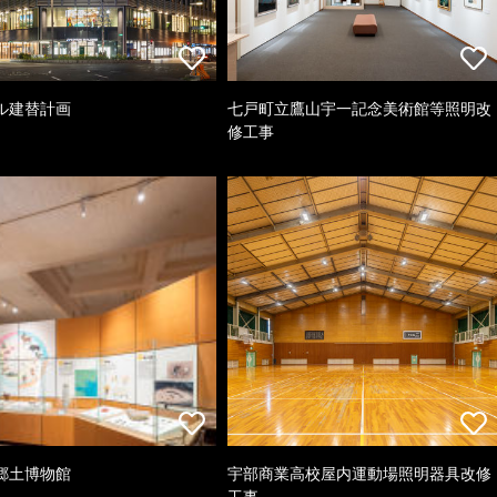
ル建替計画
七戸町立鷹山宇一記念美術館等照明改
修工事
郷土博物館
宇部商業高校屋内運動場照明器具改修
工事