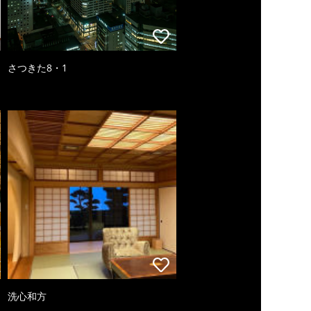
さつきた8・1
洗心和方