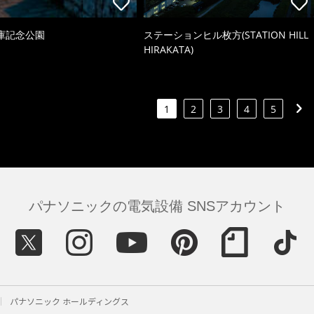
庫記念公園
ステーションヒル枚方(STATION HILL
HIRAKATA)
1
2
3
4
5
パナソニックの電気設備 SNSアカウント
パナソニック ホールディングス