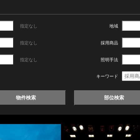
指定なし
地域
指定なし
採用商品
指定なし
照明手法
キーワード
物件検索
部位検索