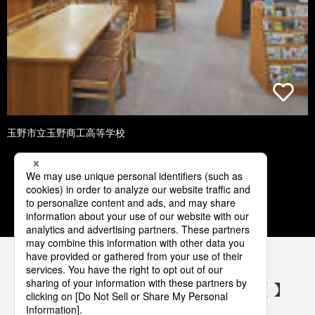
玉野市立玉野商工高等学校
1
2
3
4
5
パナソニックの電気設備 SNSアカウント