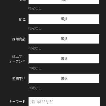
指定なし
選択
部位
指定なし
選択
採用商品
指定なし
竣工年・
選択
オープン年
指定なし
選択
照明手法
指定なし
キーワード