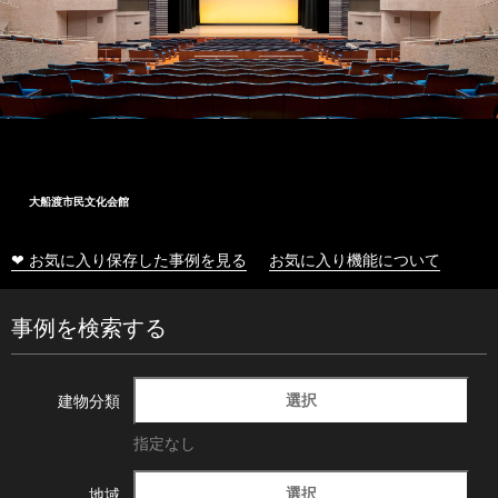
大船渡市民文化会館
❤ お気に入り保存した事例を見る
お気に入り機能について
事例を検索する
選択
建物分類
指定なし
選択
地域