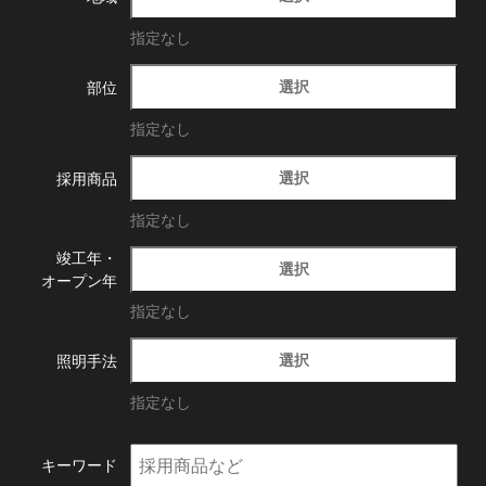
指定なし
選択
部位
指定なし
選択
採用商品
指定なし
竣工年・
選択
オープン年
指定なし
選択
照明手法
指定なし
キーワード