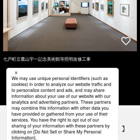
七戸町立鷹山宇一記念美術館等照明改修工事
1
2
3
4
5
パナソニックの電気設備 SNSアカウント