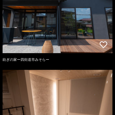
紡ぎの家ー四街道市みそらー