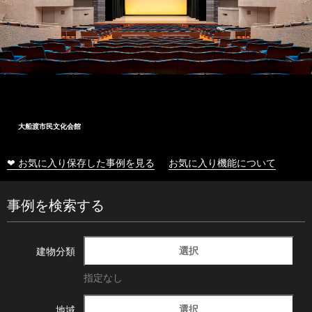
大船渡市民文化会館
❤ お気に入り保存した事例を見る
お気に入り機能について
事例を検索する
選択
建物分類
指定なし
選択
地域