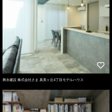
興永建設 株式会社さま 真美ヶ丘4丁目モデルハウス