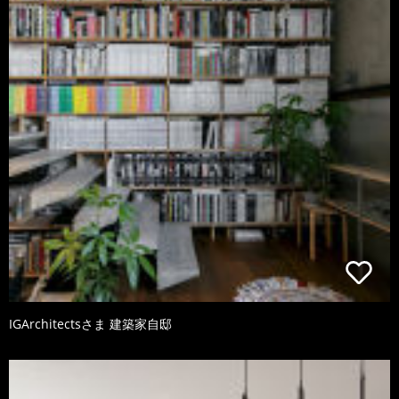
IGArchitectsさま 建築家自邸