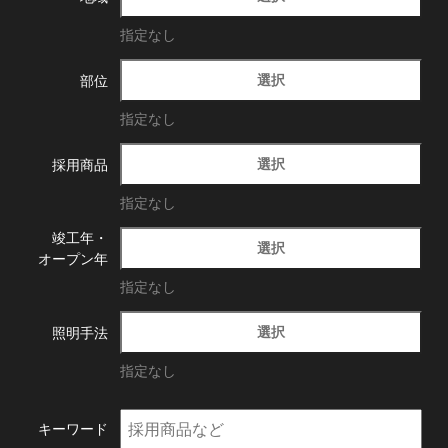
指定なし
選択
部位
指定なし
選択
採用商品
指定なし
竣工年・
選択
オープン年
指定なし
選択
照明手法
指定なし
キーワード