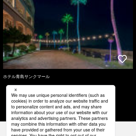
ホテル青島サンクマール
1
2
3
4
5
パナソニックの電気設備 SNSアカウント