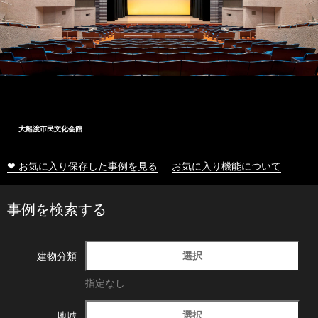
大船渡市民文化会館
❤ お気に入り保存した事例を見る
お気に入り機能について
事例を検索する
選択
建物分類
指定なし
選択
地域