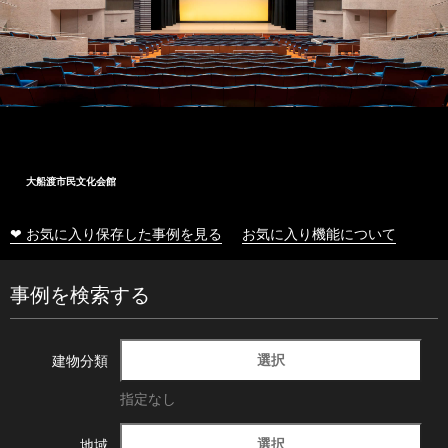
大船渡市民文化会館
❤ お気に入り保存した事例を見る
お気に入り機能について
事例を検索する
選択
建物分類
指定なし
選択
地域