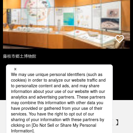
藤枝市郷土博物館
1
2
3
4
5
パナソニックの電気設備 SNSアカウント