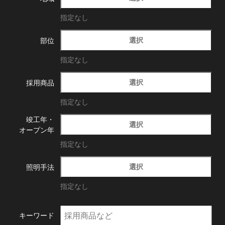
指定なし
選択
部位
指定なし
選択
採用商品
指定なし
竣工年・
選択
オープン年
指定なし
選択
照明手法
指定なし
キーワード