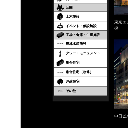
公園
土木施設
東京エ
イベント・仮設施設
棟
工場・倉庫・生産施設
農林水産施設
タワー・モニュメント
集合住宅
集合住宅（改修）
戸建住宅
その他
中日ビ