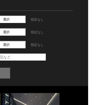
選択
指定なし
選択
指定なし
選択
指定なし