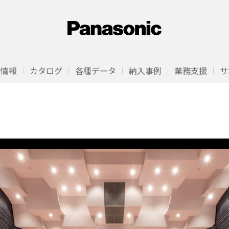
品情報
カタログ
各種データ
納入事例
業務支援
サ