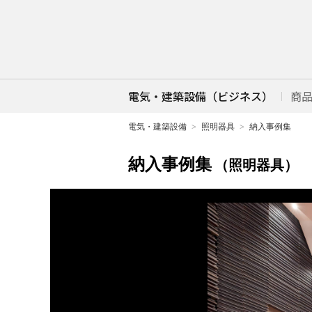
電気・建築設備（ビジネス）
商
電気・建築設備
照明器具
納入事例集
納入事例集
（照明器具）