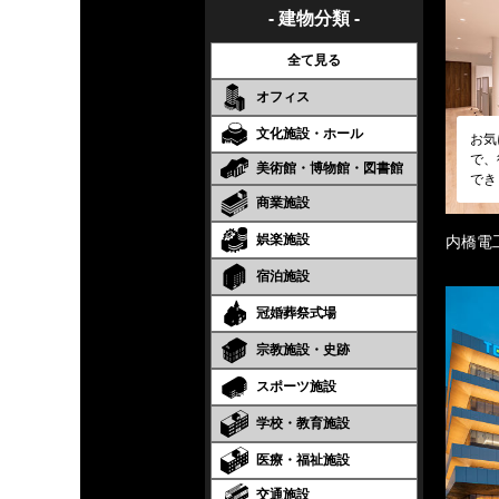
- 建物分類 -
全て見る
オフィス
文化施設・ホール
お気
で、
美術館・博物館・図書館
でき
商業施設
娯楽施設
内橋電
宿泊施設
冠婚葬祭式場
宗教施設・史跡
スポーツ施設
学校・教育施設
医療・福祉施設
交通施設