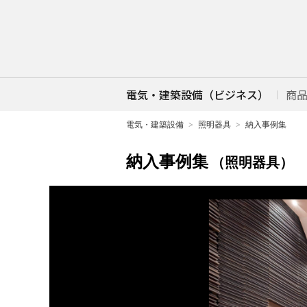
電気・建築設備（ビジネス）
商
電気・建築設備
照明器具
納入事例集
納入事例集
（照明器具）