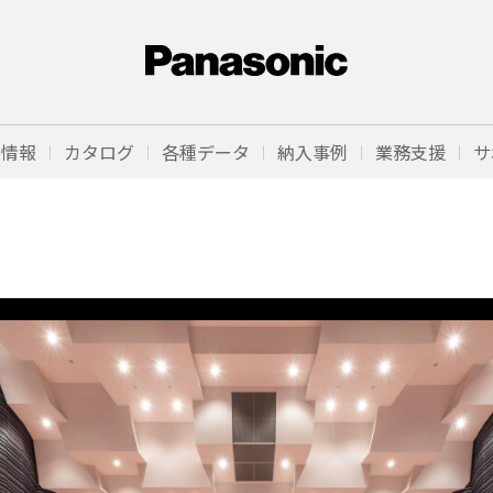
品情報
カタログ
各種データ
納入事例
業務支援
サ