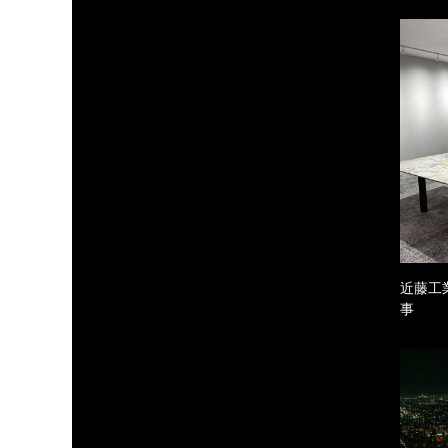
近藤工
事