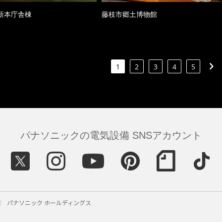
新本庁舎棟
藤枝市郷土博物館
1
2
3
4
5
パナソニックの電気設備 SNSアカウント
パナソニック ホールディングス