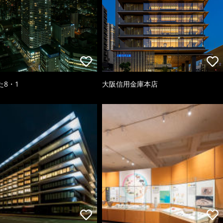
た8・1
大阪信用金庫本店