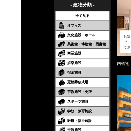
- 建物分類 -
全て見る
オフィス
文化施設・ホール
お気
で、
美術館・博物館・図書館
でき
商業施設
娯楽施設
内橋電
宿泊施設
冠婚葬祭式場
宗教施設・史跡
スポーツ施設
学校・教育施設
医療・福祉施設
交通施設