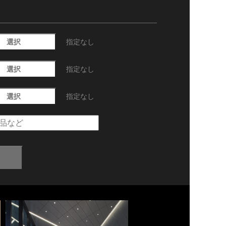
選択
指定なし
選択
指定なし
選択
指定なし