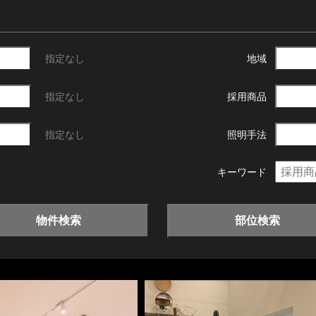
指定なし
地域
指定なし
採用商品
指定なし
照明手法
キーワード
物件検索
部位検索