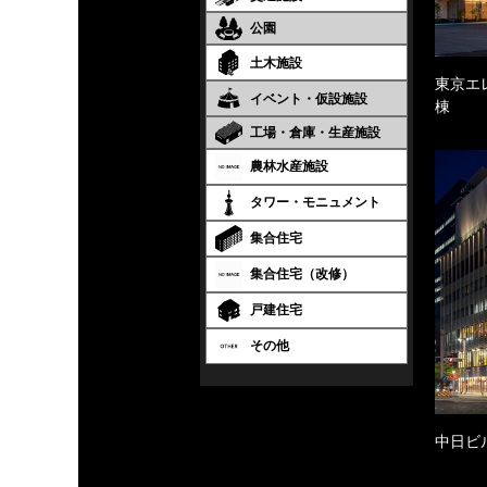
公園
土木施設
東京エ
イベント・仮設施設
棟
工場・倉庫・生産施設
農林水産施設
タワー・モニュメント
集合住宅
集合住宅（改修）
戸建住宅
その他
中日ビ