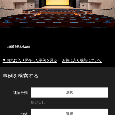
大船渡市民文化会館
❤ お気に入り保存した事例を見る
お気に入り機能について
事例を検索する
選択
建物分類
指定なし
選択
地域