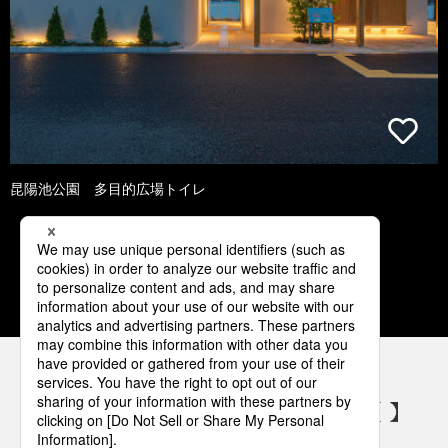
昆陽池公園 多目的広場トイレ
1
2
3
4
5
パナソニックの電気設備 SNSアカウント