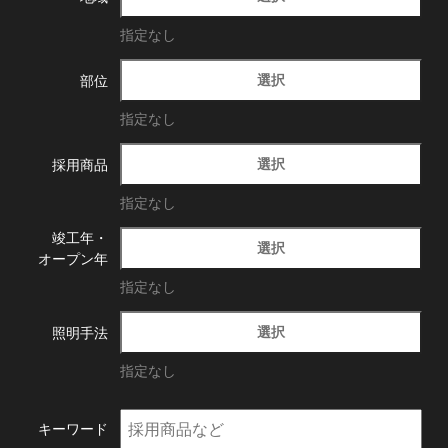
指定なし
選択
部位
指定なし
選択
採用商品
指定なし
竣工年・
選択
オープン年
指定なし
選択
照明手法
指定なし
キーワード