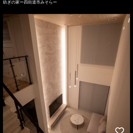
紡ぎの家ー四街道市みそらー