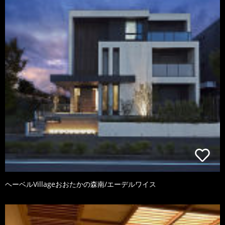
ヘーベルVillageおおたかの森南/エーデルワイス