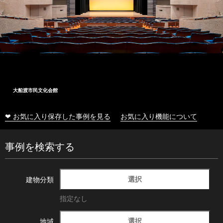
大船渡市民文化会館
❤ お気に入り保存した事例を見る
お気に入り機能について
事例を検索する
選択
建物分類
指定なし
選択
地域