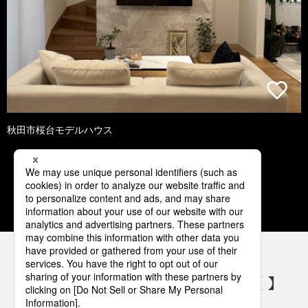
秋田市桜台モデルハウス
1
2
3
4
5
パナソニックの電気設備 SNSアカウント