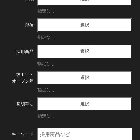
指定なし
選択
部位
指定なし
選択
採用商品
指定なし
竣工年・
選択
オープン年
指定なし
選択
照明手法
指定なし
キーワード