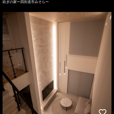
紡ぎの家ー四街道市みそらー