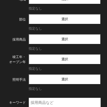
指定なし
選択
部位
指定なし
選択
採用商品
指定なし
竣工年・
選択
オープン年
指定なし
選択
照明手法
指定なし
キーワード