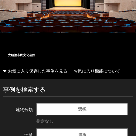
大船渡市民文化会館
❤ お気に入り保存した事例を見る
お気に入り機能について
事例を検索する
選択
建物分類
指定なし
選択
地域