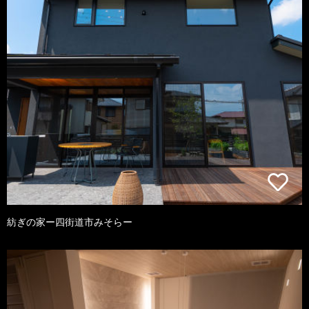
紡ぎの家ー四街道市みそらー