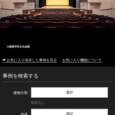
大船渡市民文化会館
❤ お気に入り保存した事例を見る
お気に入り機能について
事例を検索する
選択
建物分類
指定なし
選択
地域