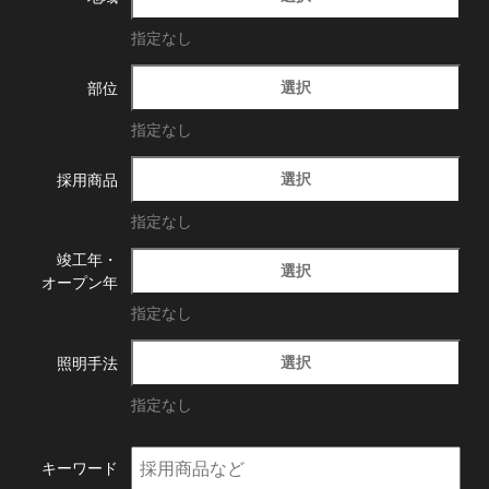
指定なし
選択
部位
指定なし
選択
採用商品
指定なし
竣工年・
選択
オープン年
指定なし
選択
照明手法
指定なし
キーワード