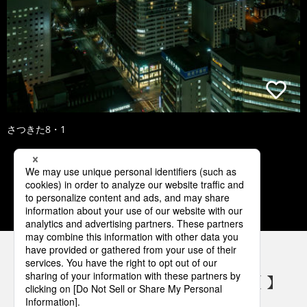
さつきた8・1
1
2
3
4
5
パナソニックの電気設備 SNSアカウント