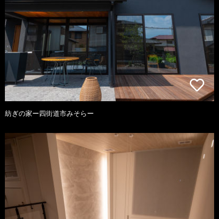
紡ぎの家ー四街道市みそらー