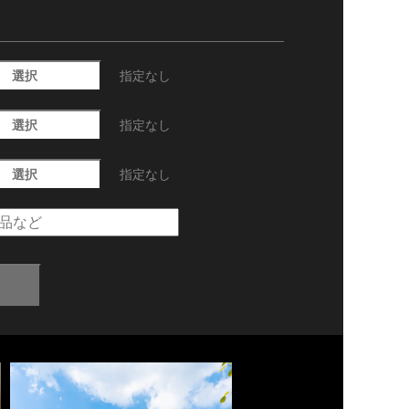
選択
指定なし
選択
指定なし
選択
指定なし