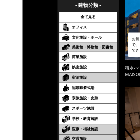
- 建物分類 -
全て見る
オフィス
文化施設・ホール
お気
で、
美術館・博物館・図書館
でき
商業施設
娯楽施設
積水ハ
MAISO
宿泊施設
冠婚葬祭式場
宗教施設・史跡
スポーツ施設
学校・教育施設
医療・福祉施設
交通施設