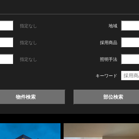
指定なし
地域
指定なし
採用商品
指定なし
照明手法
キーワード
物件検索
部位検索