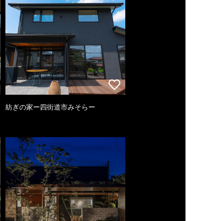
紡ぎの家ー四街道市みそらー