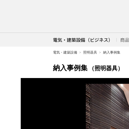
電気・建築設備（ビジネス）
商
電気・建築設備
照明器具
納入事例集
納入事例集
（照明器具）