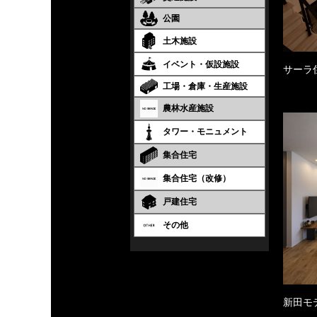
公園
土木施設
イベント・仮設施設
サーラ
工場・倉庫・生産施設
農林水産施設
タワー・モニュメント
集合住宅
集合住宅（改修）
戸建住宅
その他
新田モ