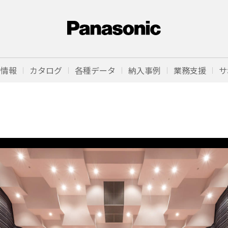
品情報
カタログ
各種データ
納入事例
業務支援
サ