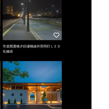
市道開運橋夕顔瀬橋線外照明灯ＬＥＤ
化修繕