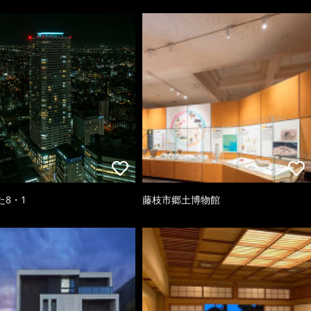
た8・1
藤枝市郷土博物館