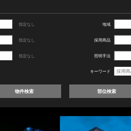
指定なし
地域
指定なし
採用商品
指定なし
照明手法
キーワード
物件検索
部位検索