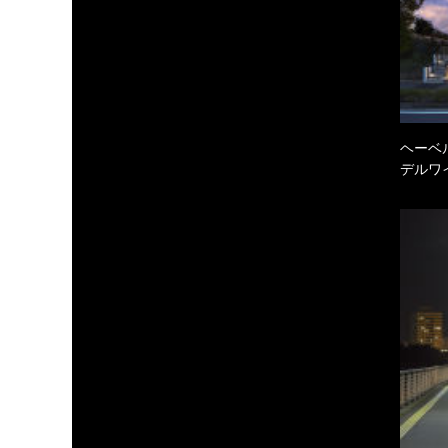
ヘーベル
デルワ