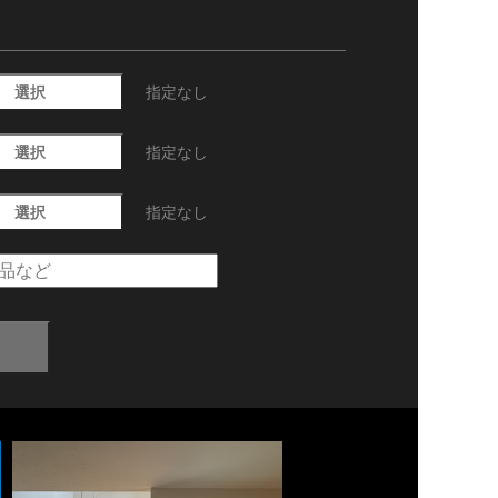
選択
指定なし
選択
指定なし
選択
指定なし