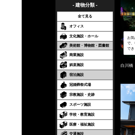
- 建物分類 -
全て見る
オフィス
文化施設・ホール
お気
で、
美術館・博物館・図書館
でき
商業施設
娯楽施設
白川橋
宿泊施設
冠婚葬祭式場
宗教施設・史跡
スポーツ施設
学校・教育施設
医療・福祉施設
交通施設