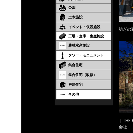
公園
土木施設
イベント・仮設施設
紡ぎの
工場・倉庫・生産施設
農林水産施設
タワー・モニュメント
集合住宅
集合住宅（改修）
戸建住宅
その他
｜THE
会社