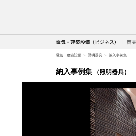
電気・建築設備（ビジネス）
商
電気・建築設備
照明器具
納入事例集
納入事例集
（照明器具）