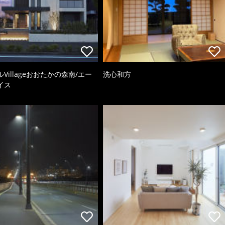
Villageおおたかの森南/エー
洗心和方
イス