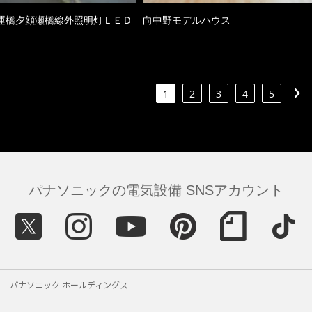
運橋夕顔瀬橋線外照明灯ＬＥＤ
向中野モデルハウス
1
2
3
4
5
パナソニックの電気設備 SNSアカウント
パナソニック ホールディングス