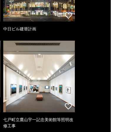
中日ビル建替計画
七戸町立鷹山宇一記念美術館等照明改
修工事