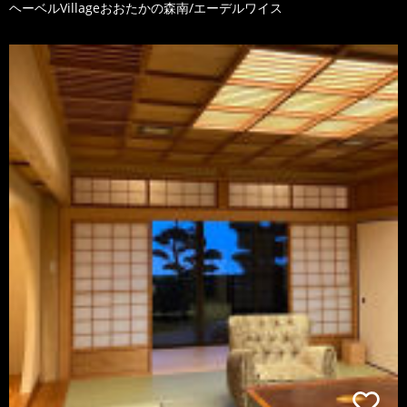
ヘーベルVillageおおたかの森南/エーデルワイス