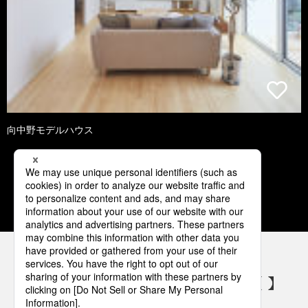
向中野モデルハウス
1
2
3
4
5
パナソニックの電気設備 SNSアカウント