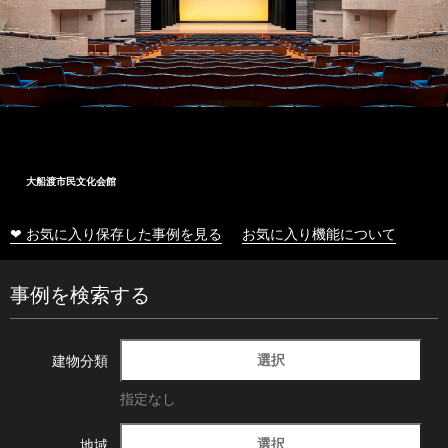
大船渡市民文化会館
❤ お気に入り保存した事例を見る
お気に入り機能について
事例を検索する
選択
建物分類
指定なし
選択
地域