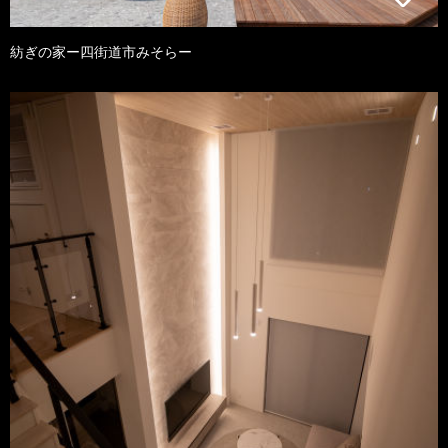
紡ぎの家ー四街道市みそらー