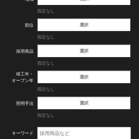
指定なし
選択
部位
指定なし
選択
採用商品
指定なし
竣工年・
選択
オープン年
指定なし
選択
照明手法
指定なし
キーワード