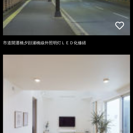
市道開運橋夕顔瀬橋線外照明灯ＬＥＤ化修繕