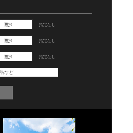
選択
指定なし
選択
指定なし
選択
指定なし