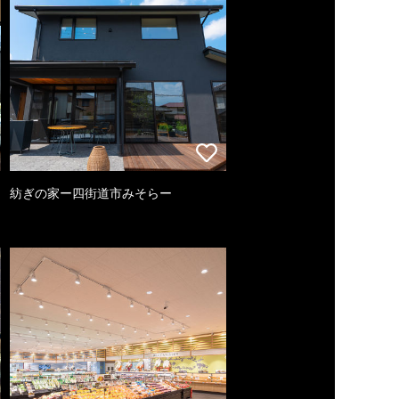
紡ぎの家ー四街道市みそらー