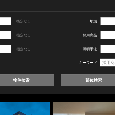
指定なし
地域
指定なし
採用商品
指定なし
照明手法
キーワード
物件検索
部位検索