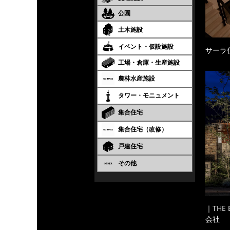
公園
土木施設
イベント・仮設施設
サーラ
工場・倉庫・生産施設
農林水産施設
タワー・モニュメント
集合住宅
集合住宅（改修）
戸建住宅
その他
｜THE
会社