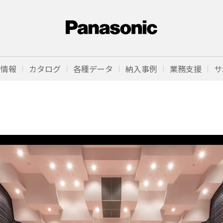
品情報
カタログ
各種データ
納入事例
業務支援
サ