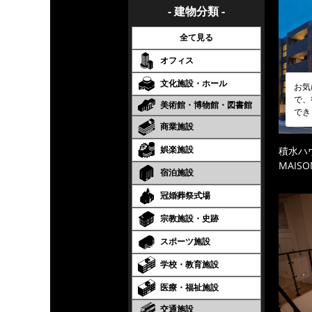
- 建物分類 -
全て見る
オフィス
文化施設・ホール
お気
で、
美術館・博物館・図書館
でき
商業施設
娯楽施設
積水ハ
MAISO
宿泊施設
冠婚葬祭式場
宗教施設・史跡
スポーツ施設
学校・教育施設
医療・福祉施設
交通施設