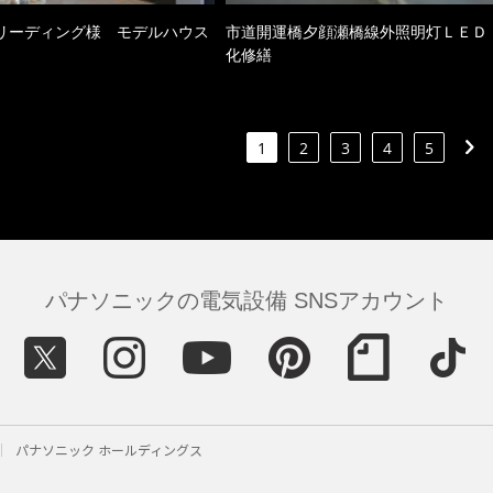
リーディング様 モデルハウス
市道開運橋夕顔瀬橋線外照明灯ＬＥＤ
化修繕
1
2
3
4
5
パナソニックの電気設備 SNSアカウント
パナソニック ホールディングス