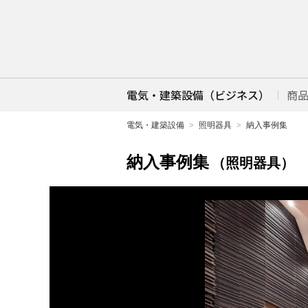
電気・建築設備（ビジネス）
商
電気・建築設備
照明器具
納入事例集
納入事例集
（照明器具）