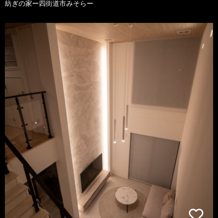
紡ぎの家ー四街道市みそらー