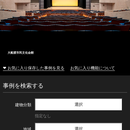
大船渡市民文化会館
❤ お気に入り保存した事例を見る
お気に入り機能について
事例を検索する
選択
建物分類
指定なし
選択
地域