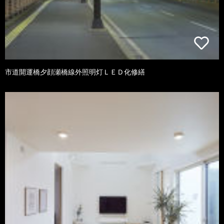
市道開運橋夕顔瀬橋線外照明灯ＬＥＤ化修繕