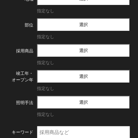
指定なし
選択
部位
指定なし
選択
採用商品
指定なし
竣工年・
選択
オープン年
指定なし
選択
照明手法
指定なし
キーワード