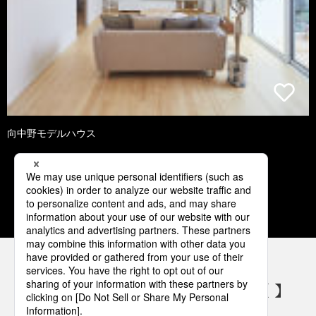
向中野モデルハウス
1
2
3
4
5
パナソニックの電気設備 SNSアカウント