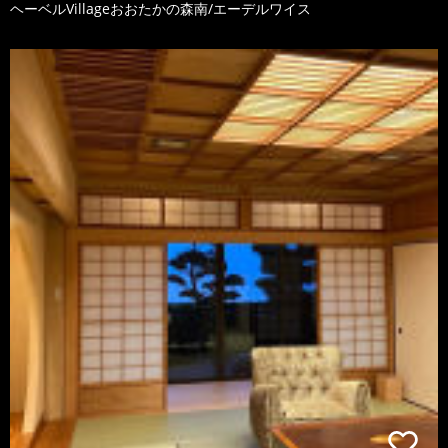
ヘーベルVillageおおたかの森南/エーデルワイス