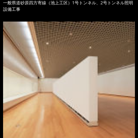
一般県道砂原四方寄線（池上工区）1号トンネル、2号トンネル照明
設備工事