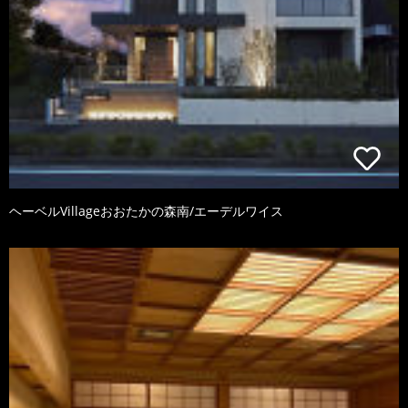
ヘーベルVillageおおたかの森南/エーデルワイス