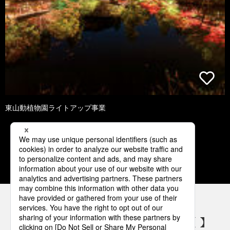
東山動植物園ライトアップ事業
1
2
3
4
5
パナソニックの電気設備 SNSアカウント