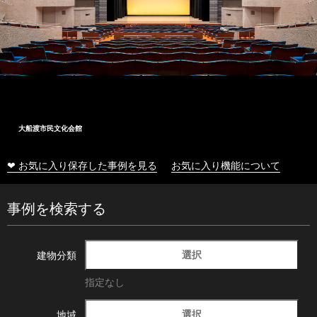
大船渡市民文化会館
❤ お気に入り保存した事例を見る
お気に入り機能について
事例を検索する
選択
建物分類
指定なし
選択
地域