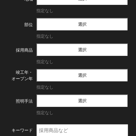
指定なし
選択
部位
指定なし
選択
採用商品
指定なし
竣工年・
選択
オープン年
指定なし
選択
照明手法
指定なし
キーワード