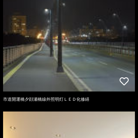
市道開運橋夕顔瀬橋線外照明灯ＬＥＤ化修繕