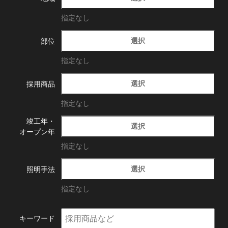
指定なし
選択
部位
指定なし
選択
採用商品
指定なし
竣工年・
選択
オープン年
指定なし
選択
照明手法
指定なし
キーワード