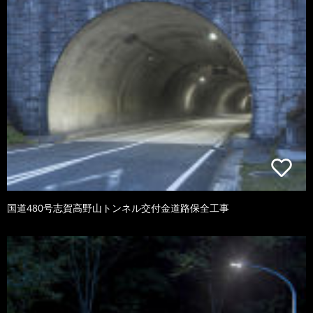
国道480号志賀高野山トンネル交付金道路保全工事