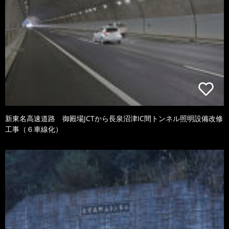
新東名高速道路 御殿場JCTから長泉沼津IC間トンネル照明設備改修
工事（６車線化）