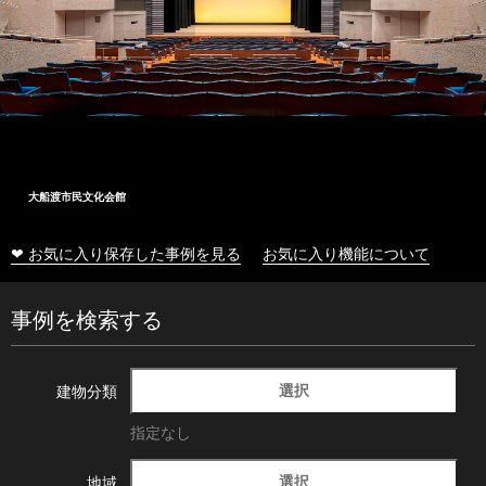
大船渡市民文化会館
❤ お気に入り保存した事例を見る
お気に入り機能について
事例を検索する
選択
建物分類
指定なし
選択
地域