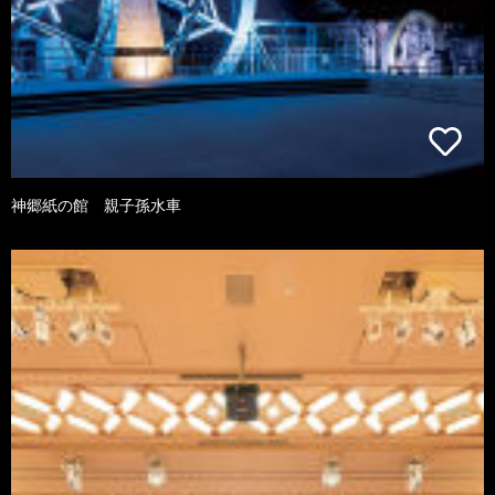
神郷紙の館 親子孫水車