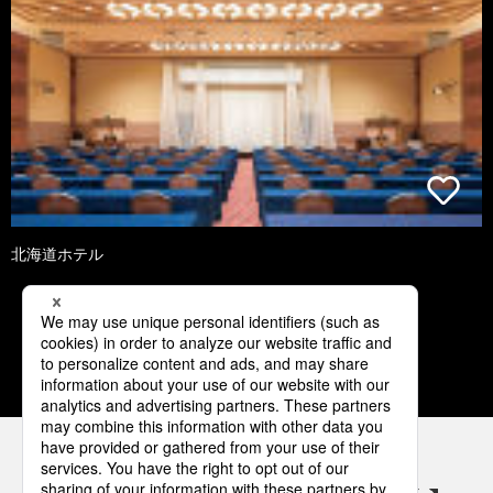
北海道ホテル
3
4
5
6
7
パナソニックの電気設備 SNSアカウント