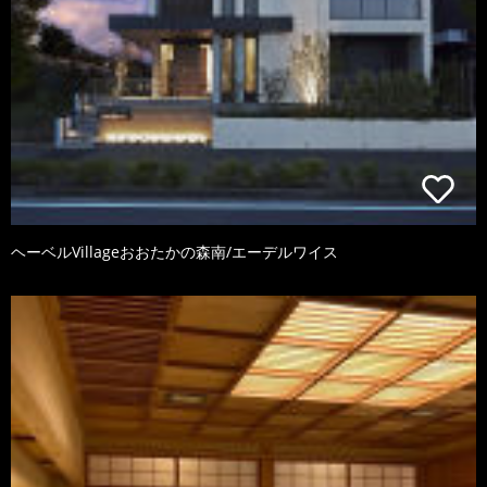
ヘーベルVillageおおたかの森南/エーデルワイス