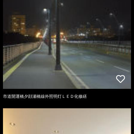
市道開運橋夕顔瀬橋線外照明灯ＬＥＤ化修繕