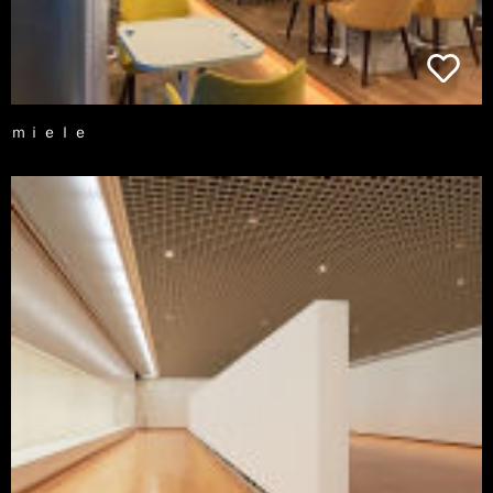
ｍｉｅｌｅ