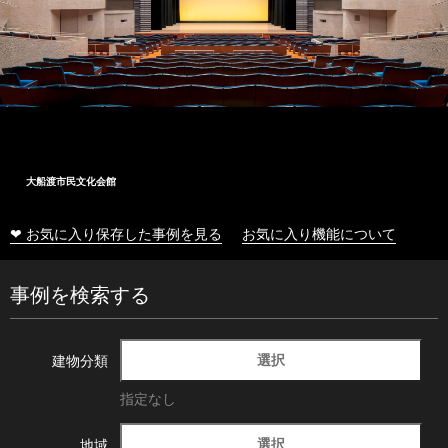
大船渡市民文化会館
❤ お気に入り保存した事例を見る
お気に入り機能について
事例を検索する
選択
建物分類
指定なし
選択
地域