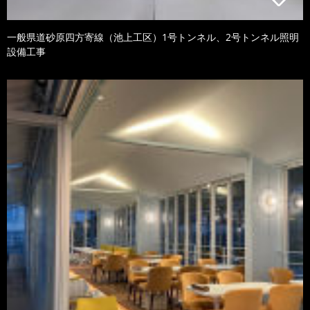
一般県道砂原四方寄線（池上工区）1号トンネル、2号トンネル照明
設備工事