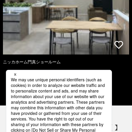
ニッカホーム門真ショールーム
1
2
3
4
5
パナソニックの電気設備 SNSアカウント