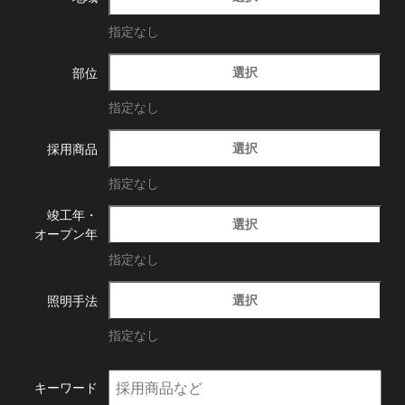
指定なし
選択
部位
指定なし
選択
採用商品
指定なし
竣工年・
選択
オープン年
指定なし
選択
照明手法
指定なし
キーワード