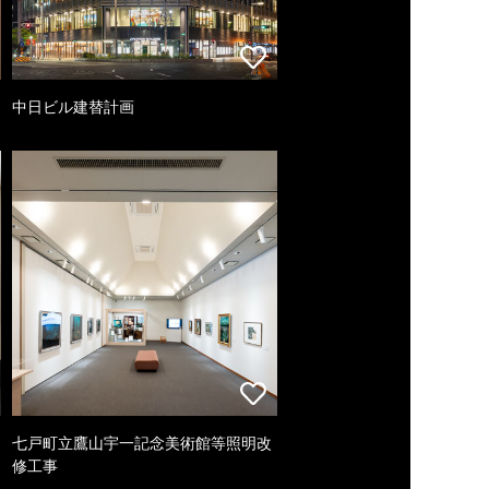
中日ビル建替計画
七戸町立鷹山宇一記念美術館等照明改
修工事