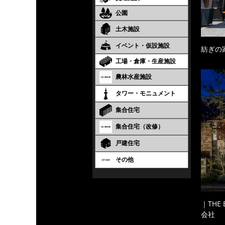
公園
土木施設
イベント・仮設施設
紡ぎの
工場・倉庫・生産施設
農林水産施設
タワー・モニュメント
集合住宅
集合住宅（改修）
戸建住宅
その他
｜THE
会社