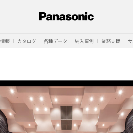
品情報
カタログ
各種データ
納入事例
業務支援
サ