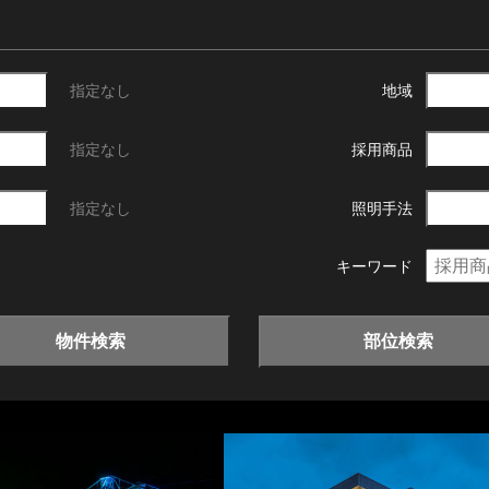
指定なし
地域
指定なし
採用商品
指定なし
照明手法
キーワード
物件検索
部位検索