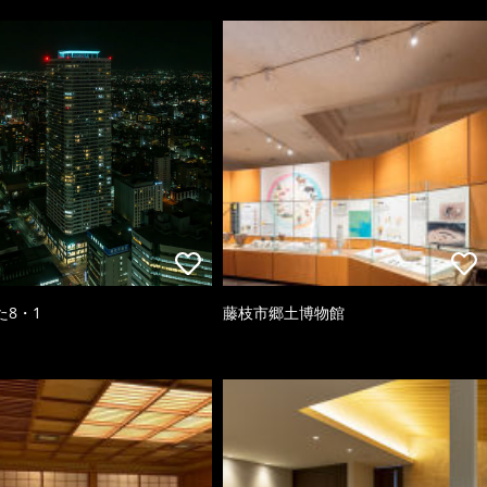
た8・1
藤枝市郷土博物館