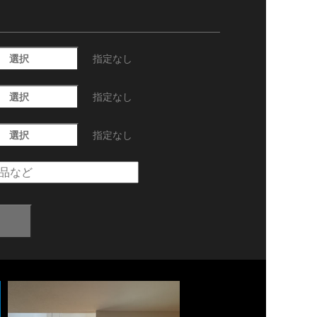
選択
指定なし
選択
指定なし
選択
指定なし