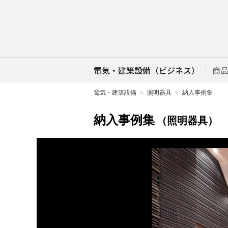
電気・建築設備（ビジネス）
商
電気・建築設備
照明器具
納入事例集
納入事例集
（照明器具）