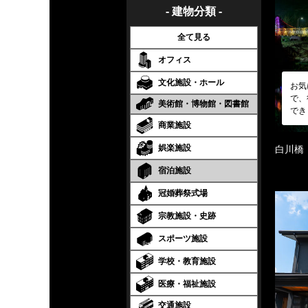
- 建物分類 -
全て見る
オフィス
文化施設・ホール
お気
で、
美術館・博物館・図書館
でき
商業施設
娯楽施設
白川橋
宿泊施設
冠婚葬祭式場
宗教施設・史跡
スポーツ施設
学校・教育施設
医療・福祉施設
交通施設