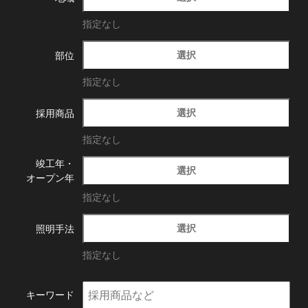
指定なし
選択
部位
指定なし
選択
採用商品
指定なし
竣工年・
選択
オープン年
指定なし
選択
照明手法
指定なし
キーワード