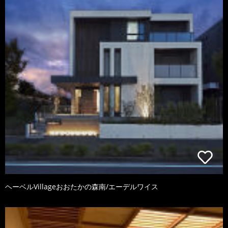
ヘーベルVillageおおたかの森南/エーデルワイス