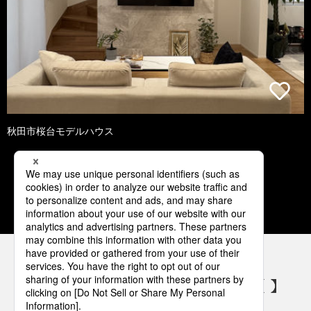
秋田市桜台モデルハウス
1
2
3
4
5
パナソニックの電気設備 SNSアカウント