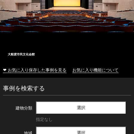
大船渡市民文化会館
❤ お気に入り保存した事例を見る
お気に入り機能について
事例を検索する
選択
建物分類
指定なし
選択
地域