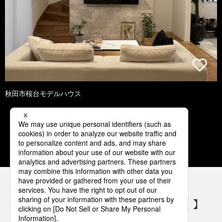
秋田市桜台モデルハウス
1
2
3
4
5
パナソニックの電気設備 SNSアカウント