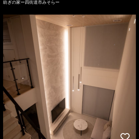
紡ぎの家ー四街道市みそらー