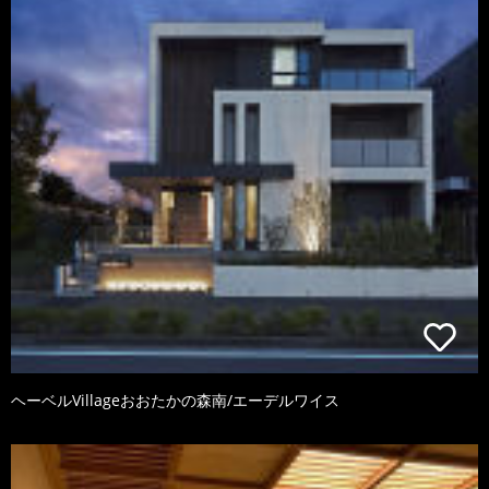
ヘーベルVillageおおたかの森南/エーデルワイス