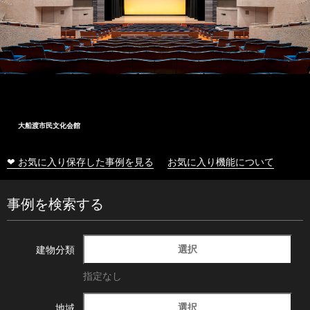
大船渡市民文化会館
❤ お気に入り保存した事例を見る
お気に入り機能について
事例を検索する
選択
建物分類
指定なし
選択
地域