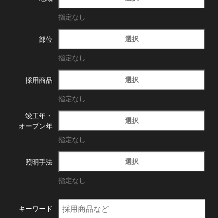
指定なし
選択
部位
指定なし
選択
採用商品
指定なし
竣工年・
選択
オープン年
指定なし
選択
照明手法
指定なし
キーワード