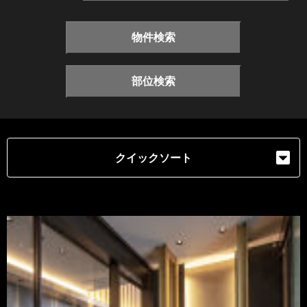
物件検索
部位検索
クイックソート