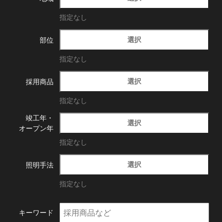
指定なし
選択
部位
指定なし
選択
採用商品
指定なし
竣工年・
選択
オープン年
指定なし
選択
照明手法
指定なし
キーワード