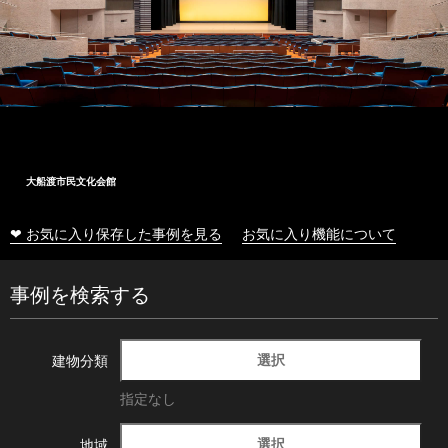
大船渡市民文化会館
❤ お気に入り保存した事例を見る
お気に入り機能について
事例を検索する
選択
建物分類
指定なし
選択
地域