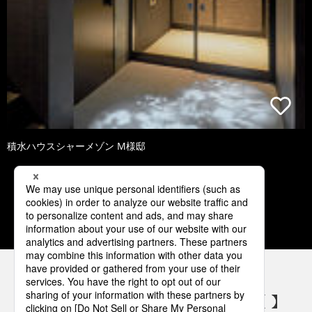
積水ハウスシャーメゾン M様邸
2
3
4
5
6
パナソニックの電気設備 SNSアカウント