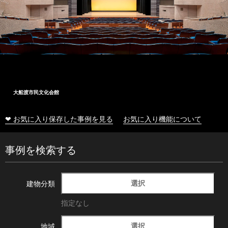
大船渡市民文化会館
❤ お気に入り保存した事例を見る
お気に入り機能について
事例を検索する
選択
建物分類
指定なし
選択
地域