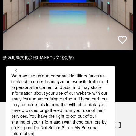
多気町民文化会館(BANKYO文化会館)
1
2
3
4
5
パナソニックの電気設備 SNSアカウント