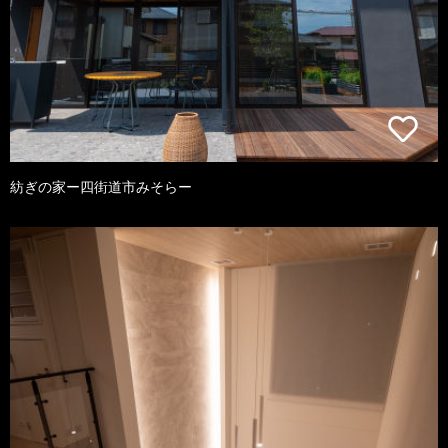
紡ぎの家ー四街道市みそらー