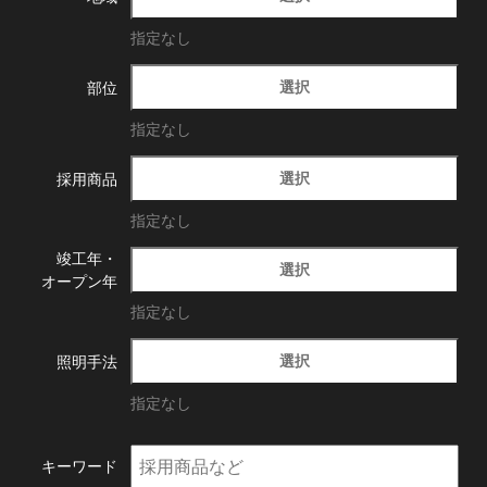
指定なし
選択
部位
指定なし
選択
採用商品
指定なし
竣工年・
選択
オープン年
指定なし
選択
照明手法
指定なし
キーワード