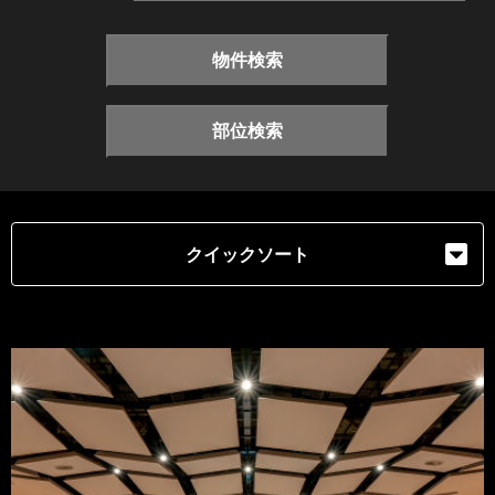
物件検索
部位検索
クイックソート